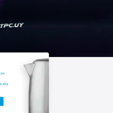
con
 alta