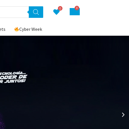
0
0
ets
Cyber Week