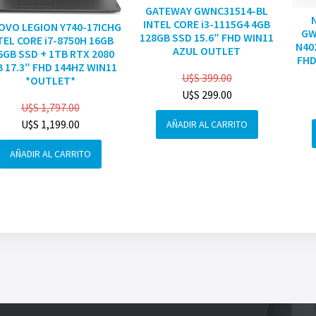
GATEWAY GWNC31514-BL
INTEL CORE i3-1115G4 4GB
OVO LEGION Y740-17ICHG
GW
128GB SSD 15.6″ FHD WIN11
TEL CORE i7-8750H 16GB
N40
AZUL OUTLET
6GB SSD + 1TB RTX 2080
FHD
 17.3″ FHD 144HZ WIN11
U$S
399.00
*OUTLET*
U$S
299.00
U$S
1,797.00
U$S
1,199.00
AÑADIR AL CARRITO
AÑADIR AL CARRITO