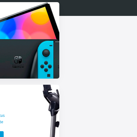
tus
te