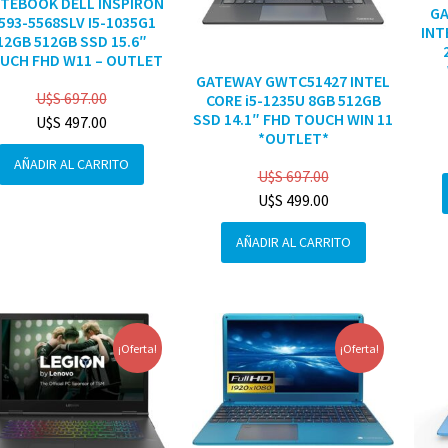
TEBOOK DELL INSPIRON
G
3593-5568SLV I5-1035G1
INT
12GB 512GB SSD 15.6″
UCH FHD W11 – OUTLET
GATEWAY GWTC51427 INTEL
U$S
697.00
CORE i5-1235U 8GB 512GB
SSD 14.1″ FHD TOUCH WIN 11
U$S
497.00
*OUTLET*
AÑADIR AL CARRITO
U$S
697.00
U$S
499.00
AÑADIR AL CARRITO
¡Oferta!
¡Oferta!