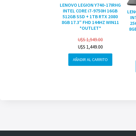
LENOVO LEGION Y740-17IRHG
INTEL CORE i7-9750H 16GB
LEN
512GB SSD + 1TB RTX 2080
IN
8GB 17.3″ FHD 144HZ WIN11
25
*OUTLET*
8GB
U$S
1,949.00
U$S
1,449.00
AÑADIR AL CARRITO