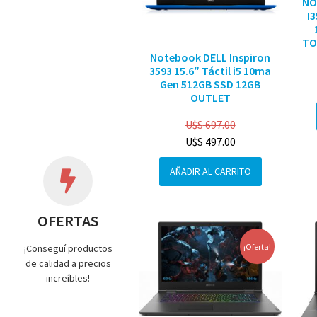
NO
I
TO
Notebook DELL Inspiron
3593 15.6″ Táctil i5 10ma
Gen 512GB SSD 12GB
OUTLET
U$S
697.00
U$S
497.00
AÑADIR AL CARRITO
OFERTAS
¡Oferta!
¡Conseguí productos
de calidad a precios
increíbles!