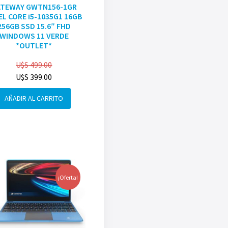
ATEWAY GWTN156-1GR
EL CORE i5-1035G1 16GB
256GB SSD 15.6″ FHD
WINDOWS 11 VERDE
*OUTLET*
U$S
499.00
U$S
399.00
AÑADIR AL CARRITO
¡Oferta!