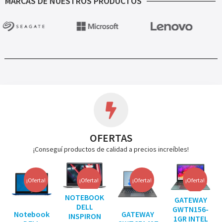
MARCAS DE NUESTROS PRODUCTOS
OFERTAS
¡Conseguí productos de calidad a precios increíbles!
¡Oferta!
¡Oferta!
¡Oferta!
¡Oferta!
NOTEBOOK
GATEWAY
DELL
GWTN156-
Notebook
GATEWAY
INSPIRON
1GR INTEL