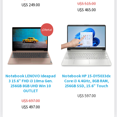
U$S
515.00
U$S
249.00
U$S
465.00
¡Oferta!
Notebook LENOVO Ideapad
Notebook HP 15-DY5033dx
3 15.6″ FHD i3 10ma Gen.
Core i3 4.4GHz, 8GB RAM,
256GB 8GB UHD Win 10
256GB SSD, 15.6″ Touch
OUTLET
U$S
597.00
U$S
697.00
U$S
497.00