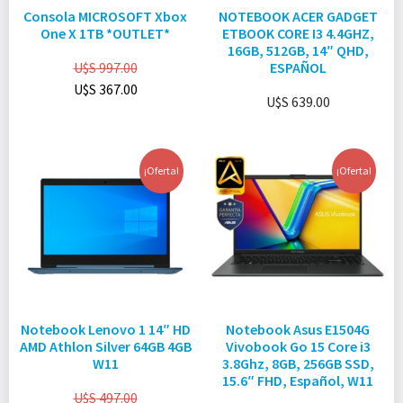
Consola MICROSOFT Xbox
NOTEBOOK ACER GADGET
One X 1TB *OUTLET*
ETBOOK CORE I3 4.4GHZ,
16GB, 512GB, 14″ QHD,
U$S
997.00
ESPAÑOL
U$S
367.00
U$S
639.00
¡Oferta!
¡Oferta!
Notebook Lenovo 1 14″ HD
Notebook Asus E1504G
AMD Athlon Silver 64GB 4GB
Vivobook Go 15 Core i3
W11
3.8Ghz, 8GB, 256GB SSD,
15.6″ FHD, Español, W11
U$S
497.00