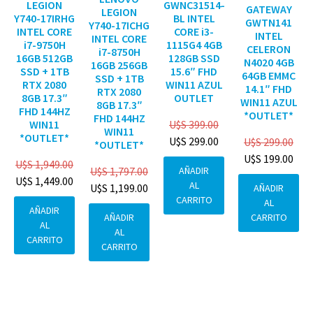
GWNC31514-
LEGION
GATEWAY
LEGION
BL INTEL
Y740-17IRHG
GWTN141
Y740-17ICHG
CORE i3-
INTEL CORE
INTEL
INTEL CORE
1115G4 4GB
i7-9750H
CELERON
i7-8750H
128GB SSD
16GB 512GB
N4020 4GB
16GB 256GB
15.6″ FHD
SSD + 1TB
64GB EMMC
SSD + 1TB
WIN11 AZUL
RTX 2080
14.1″ FHD
RTX 2080
OUTLET
8GB 17.3″
WIN11 AZUL
8GB 17.3″
FHD 144HZ
*OUTLET*
FHD 144HZ
U$S
399.00
WIN11
WIN11
*OUTLET*
U$S
299.00
U$S
299.00
*OUTLET*
U$S
199.00
U$S
1,949.00
AÑADIR
U$S
1,797.00
U$S
1,449.00
AL
U$S
1,199.00
AÑADIR
CARRITO
AL
AÑADIR
CARRITO
AÑADIR
AL
AL
CARRITO
CARRITO