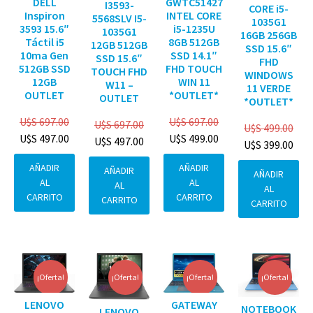
DELL
GWTC51427
I3593-
CORE i5-
Inspiron
INTEL CORE
5568SLV I5-
1035G1
3593 15.6″
i5-1235U
1035G1
16GB 256GB
Táctil i5
8GB 512GB
12GB 512GB
SSD 15.6″
10ma Gen
SSD 14.1″
SSD 15.6″
FHD
512GB SSD
FHD TOUCH
TOUCH FHD
WINDOWS
12GB
WIN 11
W11 –
11 VERDE
OUTLET
*OUTLET*
OUTLET
*OUTLET*
U$S
697.00
U$S
697.00
U$S
697.00
U$S
499.00
U$S
497.00
U$S
499.00
U$S
497.00
U$S
399.00
AÑADIR
AÑADIR
AÑADIR
AÑADIR
AL
AL
AL
AL
CARRITO
CARRITO
CARRITO
CARRITO
¡Oferta!
¡Oferta!
¡Oferta!
¡Oferta!
GATEWAY
LENOVO
NOTEBOOK
LENOVO