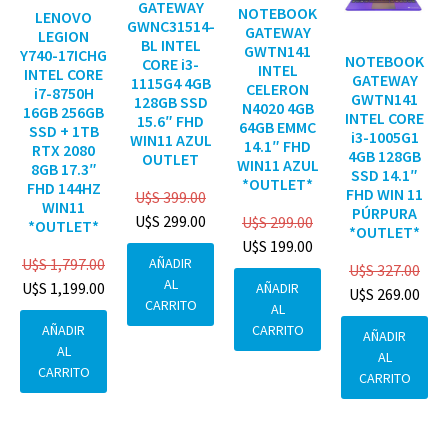
GATEWAY
NOTEBOOK
LENOVO
GWNC31514-
GATEWAY
LEGION
BL INTEL
GWTN141
Y740-17ICHG
NOTEBOOK
CORE i3-
INTEL
INTEL CORE
GATEWAY
1115G4 4GB
CELERON
i7-8750H
GWTN141
128GB SSD
N4020 4GB
16GB 256GB
INTEL CORE
15.6″ FHD
64GB EMMC
SSD + 1TB
i3-1005G1
WIN11 AZUL
14.1″ FHD
RTX 2080
4GB 128GB
OUTLET
WIN11 AZUL
8GB 17.3″
SSD 14.1″
*OUTLET*
FHD 144HZ
FHD WIN 11
U$S
399.00
WIN11
PÚRPURA
U$S
299.00
U$S
299.00
*OUTLET*
*OUTLET*
U$S
199.00
AÑADIR
U$S
1,797.00
U$S
327.00
AL
U$S
1,199.00
AÑADIR
U$S
269.00
CARRITO
AL
CARRITO
AÑADIR
AÑADIR
AL
AL
CARRITO
CARRITO