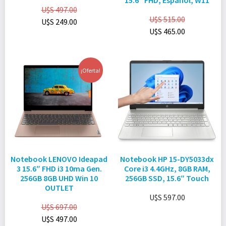
15.6″ FHD, Español, W11
U$S
497.00
U$S
515.00
U$S
249.00
U$S
465.00
¡Oferta!
Notebook LENOVO Ideapad
Notebook HP 15-DY5033dx
3 15.6″ FHD i3 10ma Gen.
Core i3 4.4GHz, 8GB RAM,
256GB 8GB UHD Win 10
256GB SSD, 15.6″ Touch
OUTLET
U$S
597.00
U$S
697.00
U$S
497.00