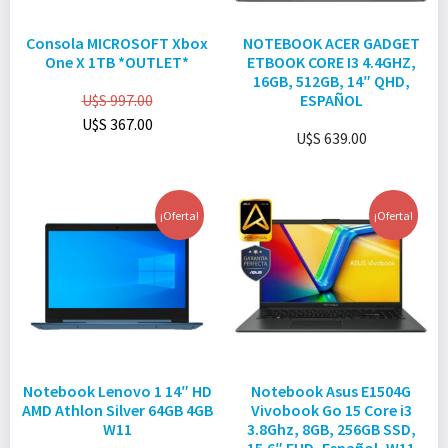
Consola MICROSOFT Xbox
NOTEBOOK ACER GADGET
One X 1TB *OUTLET*
ETBOOK CORE I3 4.4GHZ,
16GB, 512GB, 14″ QHD,
U$S
997.00
ESPAÑOL
U$S
367.00
U$S
639.00
¡Oferta!
¡Oferta!
Notebook Lenovo 1 14″ HD
Notebook Asus E1504G
AMD Athlon Silver 64GB 4GB
Vivobook Go 15 Core i3
W11
3.8Ghz, 8GB, 256GB SSD,