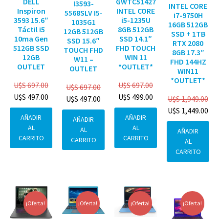
DELL
GWTC51427
I3593-
INTEL CORE
Inspiron
INTEL CORE
5568SLV I5-
i7-9750H
3593 15.6″
i5-1235U
1035G1
16GB 512GB
Táctil i5
8GB 512GB
12GB 512GB
SSD + 1TB
10ma Gen
SSD 14.1″
SSD 15.6″
RTX 2080
512GB SSD
FHD TOUCH
TOUCH FHD
8GB 17.3″
12GB
WIN 11
W11 –
FHD 144HZ
OUTLET
*OUTLET*
OUTLET
WIN11
*OUTLET*
U$S
697.00
U$S
697.00
U$S
697.00
U$S
497.00
U$S
499.00
U$S
1,949.00
U$S
497.00
U$S
1,449.00
AÑADIR
AÑADIR
AÑADIR
AL
AL
AL
AÑADIR
CARRITO
CARRITO
CARRITO
AL
CARRITO
¡Oferta!
¡Oferta!
¡Oferta!
¡Oferta!