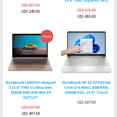
15.6″ FHD, Español, W11
U$S
497.00
U$S
515.00
U$S
249.00
U$S
465.00
¡Oferta!
Notebook LENOVO Ideapad
Notebook HP 15-DY5033dx
3 15.6″ FHD i3 10ma Gen.
Core i3 4.4GHz, 8GB RAM,
256GB 8GB UHD Win 10
256GB SSD, 15.6″ Touch
OUTLET
U$S
597.00
U$S
697.00
U$S
497.00