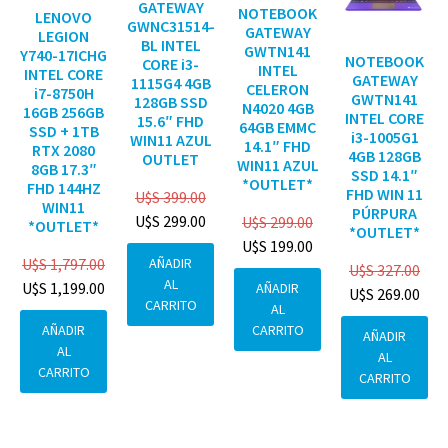
GATEWAY
NOTEBOOK
LENOVO
GWNC31514-
GATEWAY
LEGION
BL INTEL
GWTN141
Y740-17ICHG
NOTEBOOK
CORE i3-
INTEL
INTEL CORE
GATEWAY
1115G4 4GB
CELERON
i7-8750H
GWTN141
128GB SSD
N4020 4GB
16GB 256GB
INTEL CORE
15.6″ FHD
64GB EMMC
SSD + 1TB
i3-1005G1
WIN11 AZUL
14.1″ FHD
RTX 2080
4GB 128GB
OUTLET
WIN11 AZUL
8GB 17.3″
SSD 14.1″
*OUTLET*
FHD 144HZ
FHD WIN 11
U$S
399.00
WIN11
PÚRPURA
U$S
299.00
U$S
299.00
*OUTLET*
*OUTLET*
U$S
199.00
AÑADIR
U$S
1,797.00
U$S
327.00
AL
U$S
1,199.00
AÑADIR
U$S
269.00
CARRITO
AL
CARRITO
AÑADIR
AÑADIR
AL
AL
CARRITO
CARRITO