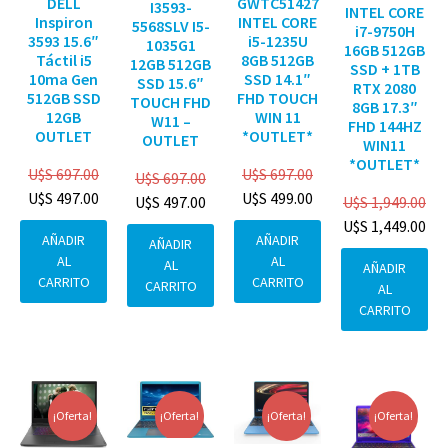
DELL
GWTC51427
I3593-
INTEL CORE
Inspiron
INTEL CORE
5568SLV I5-
i7-9750H
3593 15.6″
i5-1235U
1035G1
16GB 512GB
Táctil i5
8GB 512GB
12GB 512GB
SSD + 1TB
10ma Gen
SSD 14.1″
SSD 15.6″
RTX 2080
512GB SSD
FHD TOUCH
TOUCH FHD
8GB 17.3″
12GB
WIN 11
W11 –
FHD 144HZ
OUTLET
*OUTLET*
OUTLET
WIN11
*OUTLET*
U$S
697.00
U$S
697.00
U$S
697.00
U$S
497.00
U$S
499.00
U$S
1,949.00
U$S
497.00
U$S
1,449.00
AÑADIR
AÑADIR
AÑADIR
AL
AL
AL
AÑADIR
CARRITO
CARRITO
CARRITO
AL
CARRITO
¡Oferta!
¡Oferta!
¡Oferta!
¡Oferta!