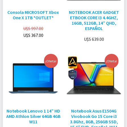
Consola MICROSOFT Xbox
NOTEBOOK ACER GADGET
One X 1TB *OUTLET*
ETBOOK CORE I3 4.4GHZ,
16GB, 512GB, 14″ QHD,
U$S
997.00
ESPAÑOL
U$S
367.00
U$S
639.00
¡Oferta!
¡Oferta!
Notebook Lenovo 1 14″ HD
Notebook Asus E1504G
AMD Athlon Silver 64GB 4GB
Vivobook Go 15 Core i3
W11
3.8Ghz, 8GB, 256GB SSD,