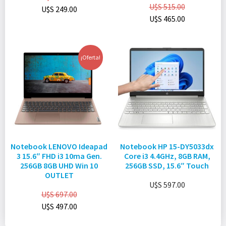
U$S
515.00
U$S
249.00
U$S
465.00
¡Oferta!
Notebook LENOVO Ideapad
Notebook HP 15-DY5033dx
3 15.6″ FHD i3 10ma Gen.
Core i3 4.4GHz, 8GB RAM,
256GB 8GB UHD Win 10
256GB SSD, 15.6″ Touch
OUTLET
U$S
597.00
U$S
697.00
U$S
497.00