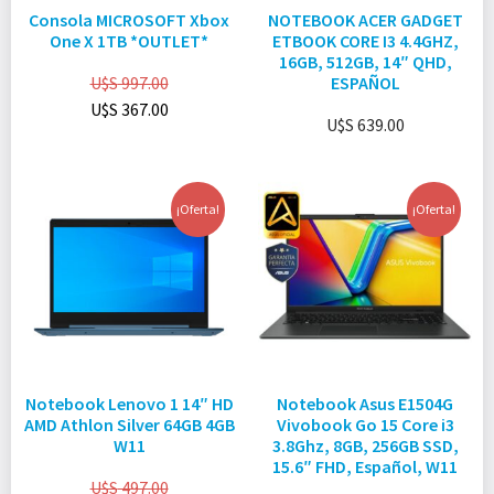
Consola MICROSOFT Xbox
NOTEBOOK ACER GADGET
One X 1TB *OUTLET*
ETBOOK CORE I3 4.4GHZ,
16GB, 512GB, 14″ QHD,
U$S
997.00
ESPAÑOL
U$S
367.00
U$S
639.00
¡Oferta!
¡Oferta!
Notebook Lenovo 1 14″ HD
Notebook Asus E1504G
AMD Athlon Silver 64GB 4GB
Vivobook Go 15 Core i3
W11
3.8Ghz, 8GB, 256GB SSD,
15.6″ FHD, Español, W11
U$S
497.00