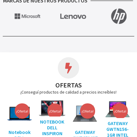
MARCAS DE NUESTROS PRODUCTOS
OFERTAS
¡Conseguí productos de calidad a precios increíbles!
¡Oferta!
¡Oferta!
¡Oferta!
¡Oferta!
NOTEBOOK
GATEWAY
DELL
GWTN156-
Notebook
GATEWAY
INSPIRON
1GR INTEL