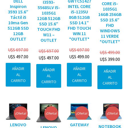
DELL
GWTC51427
I3593-
CORE i5-
Inspiron
INTEL CORE
5568SLV I5-
1035G1
3593 15.6″
i5-1235U
1035G1
16GB 256GB
Táctil i5
8GB 512GB
12GB 512GB
SSD 15.6″
10ma Gen
SSD 14.1″
SSD 15.6″
FHD
512GB SSD
FHD TOUCH
TOUCH FHD
WINDOWS
12GB
WIN 11
W11 –
11 VERDE
OUTLET
*OUTLET*
OUTLET
*OUTLET*
U$S
697.00
U$S
697.00
U$S
697.00
U$S
499.00
U$S
497.00
U$S
499.00
U$S
497.00
U$S
399.00
AÑADIR
AÑADIR
AÑADIR
AÑADIR
AL
AL
AL
AL
CARRITO
CARRITO
CARRITO
CARRITO
¡Oferta!
¡Oferta!
¡Oferta!
¡Oferta!
GATEWAY
LENOVO
NOTEBOOK
LENOVO