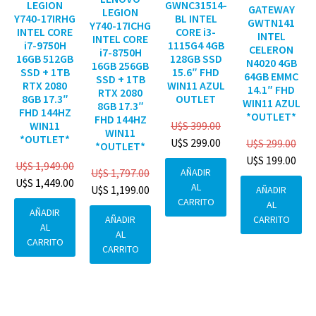
GWNC31514-
LEGION
GATEWAY
LEGION
BL INTEL
Y740-17IRHG
GWTN141
Y740-17ICHG
CORE i3-
INTEL CORE
INTEL
INTEL CORE
1115G4 4GB
i7-9750H
CELERON
i7-8750H
128GB SSD
16GB 512GB
N4020 4GB
16GB 256GB
15.6″ FHD
SSD + 1TB
64GB EMMC
SSD + 1TB
WIN11 AZUL
RTX 2080
14.1″ FHD
RTX 2080
OUTLET
8GB 17.3″
WIN11 AZUL
8GB 17.3″
FHD 144HZ
*OUTLET*
FHD 144HZ
U$S
399.00
WIN11
WIN11
*OUTLET*
U$S
299.00
U$S
299.00
*OUTLET*
U$S
199.00
U$S
1,949.00
AÑADIR
U$S
1,797.00
U$S
1,449.00
AL
U$S
1,199.00
AÑADIR
CARRITO
AL
AÑADIR
CARRITO
AÑADIR
AL
AL
CARRITO
CARRITO