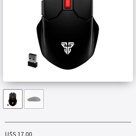
U$S
17.00