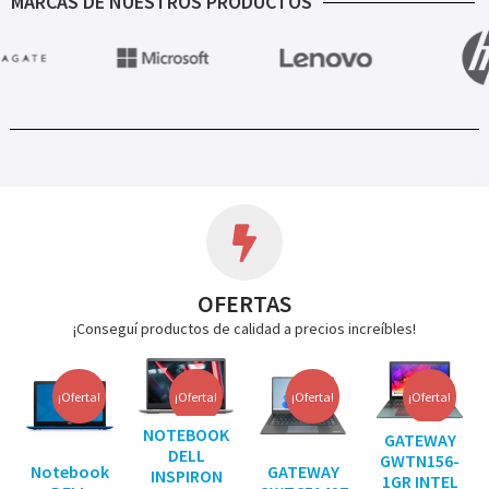
MARCAS DE NUESTROS PRODUCTOS
OFERTAS
¡Conseguí productos de calidad a precios increíbles!
¡Oferta!
¡Oferta!
¡Oferta!
¡Oferta!
NOTEBOOK
GATEWAY
DELL
GWTN156-
Notebook
GATEWAY
INSPIRON
1GR INTEL