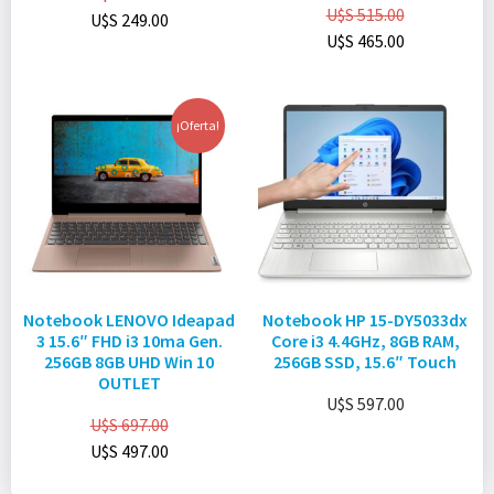
U$S
515.00
U$S
249.00
U$S
465.00
¡Oferta!
Notebook LENOVO Ideapad
Notebook HP 15-DY5033dx
3 15.6″ FHD i3 10ma Gen.
Core i3 4.4GHz, 8GB RAM,
256GB 8GB UHD Win 10
256GB SSD, 15.6″ Touch
OUTLET
U$S
597.00
U$S
697.00
U$S
497.00