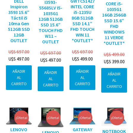
DELL
GWTC51427
I3593-
CORE i5-
Inspiron
INTEL CORE
5568SLV I5-
1035G1
3593 15.6″
i5-1235U
1035G1
16GB 256GB
Táctil i5
8GB 512GB
12GB 512GB
SSD 15.6″
10ma Gen
SSD 14.1″
SSD 15.6″
FHD
512GB SSD
FHD TOUCH
TOUCH FHD
WINDOWS
12GB
WIN 11
W11 –
11 VERDE
OUTLET
*OUTLET*
OUTLET
*OUTLET*
U$S
697.00
U$S
697.00
U$S
697.00
U$S
499.00
U$S
497.00
U$S
499.00
U$S
497.00
U$S
399.00
AÑADIR
AÑADIR
AÑADIR
AÑADIR
AL
AL
AL
AL
CARRITO
CARRITO
CARRITO
CARRITO
¡Oferta!
¡Oferta!
¡Oferta!
¡Oferta!
GATEWAY
LENOVO
NOTEBOOK
LENOVO