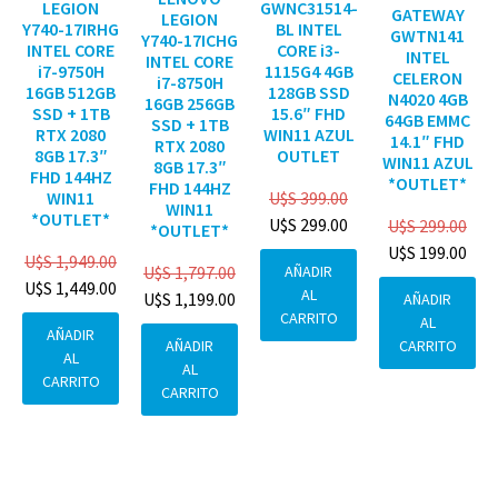
GWNC31514-
LEGION
GATEWAY
LEGION
BL INTEL
Y740-17IRHG
GWTN141
Y740-17ICHG
CORE i3-
INTEL CORE
INTEL
INTEL CORE
1115G4 4GB
i7-9750H
CELERON
i7-8750H
128GB SSD
16GB 512GB
N4020 4GB
16GB 256GB
15.6″ FHD
SSD + 1TB
64GB EMMC
SSD + 1TB
WIN11 AZUL
RTX 2080
14.1″ FHD
RTX 2080
OUTLET
8GB 17.3″
WIN11 AZUL
8GB 17.3″
FHD 144HZ
*OUTLET*
FHD 144HZ
U$S
399.00
WIN11
WIN11
*OUTLET*
U$S
299.00
U$S
299.00
*OUTLET*
U$S
199.00
U$S
1,949.00
AÑADIR
U$S
1,797.00
U$S
1,449.00
AL
U$S
1,199.00
AÑADIR
CARRITO
AL
AÑADIR
CARRITO
AÑADIR
AL
AL
CARRITO
CARRITO