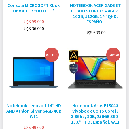
Consola MICROSOFT Xbox
NOTEBOOK ACER GADGET
One X 1TB *OUTLET*
ETBOOK CORE I3 4.4GHZ,
16GB, 512GB, 14″ QHD,
U$S
997.00
ESPAÑOL
U$S
367.00
U$S
639.00
¡Oferta!
¡Oferta!
Notebook Lenovo 1 14″ HD
Notebook Asus E1504G
AMD Athlon Silver 64GB 4GB
Vivobook Go 15 Core i3
W11
3.8Ghz, 8GB, 256GB SSD,
15.6″ FHD, Español, W11
U$S
497.00