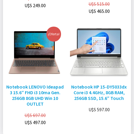
U$S
515.00
U$S
249.00
U$S
465.00
¡Oferta!
Notebook LENOVO Ideapad
Notebook HP 15-DY5033dx
3 15.6″ FHD i3 10ma Gen.
Core i3 4.4GHz, 8GB RAM,
256GB 8GB UHD Win 10
256GB SSD, 15.6″ Touch
OUTLET
U$S
597.00
U$S
697.00
U$S
497.00