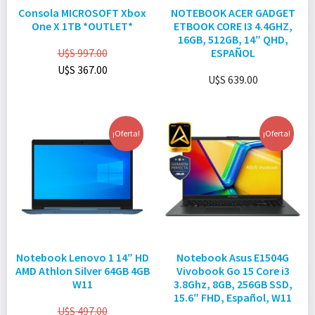
Consola MICROSOFT Xbox
NOTEBOOK ACER GADGET
One X 1TB *OUTLET*
ETBOOK CORE I3 4.4GHZ,
16GB, 512GB, 14″ QHD,
U$S
997.00
ESPAÑOL
U$S
367.00
U$S
639.00
¡Oferta!
¡Oferta!
Notebook Lenovo 1 14″ HD
Notebook Asus E1504G
AMD Athlon Silver 64GB 4GB
Vivobook Go 15 Core i3
W11
3.8Ghz, 8GB, 256GB SSD,
15.6″ FHD, Español, W11
U$S
497.00