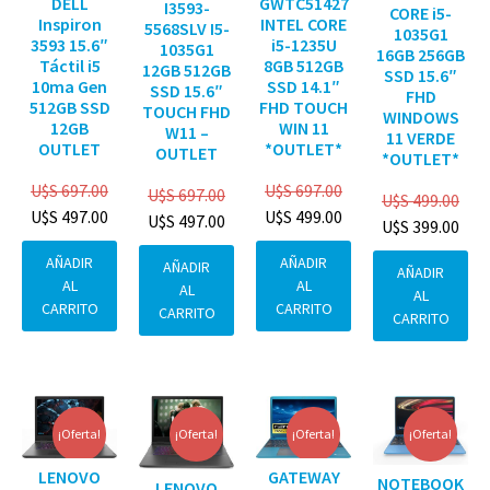
DELL
GWTC51427
I3593-
CORE i5-
Inspiron
INTEL CORE
5568SLV I5-
1035G1
3593 15.6″
i5-1235U
1035G1
16GB 256GB
Táctil i5
8GB 512GB
12GB 512GB
SSD 15.6″
10ma Gen
SSD 14.1″
SSD 15.6″
FHD
512GB SSD
FHD TOUCH
TOUCH FHD
WINDOWS
12GB
WIN 11
W11 –
11 VERDE
OUTLET
*OUTLET*
OUTLET
*OUTLET*
U$S
697.00
U$S
697.00
U$S
697.00
U$S
499.00
U$S
497.00
U$S
499.00
U$S
497.00
U$S
399.00
AÑADIR
AÑADIR
AÑADIR
AÑADIR
AL
AL
AL
AL
CARRITO
CARRITO
CARRITO
CARRITO
¡Oferta!
¡Oferta!
¡Oferta!
¡Oferta!
GATEWAY
LENOVO
NOTEBOOK
LENOVO