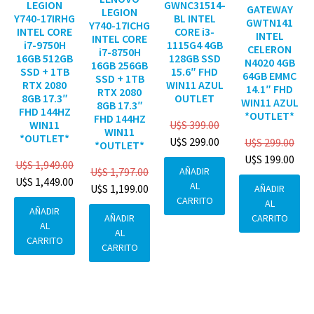
GWNC31514-
LEGION
GATEWAY
LEGION
BL INTEL
Y740-17IRHG
GWTN141
Y740-17ICHG
CORE i3-
INTEL CORE
INTEL
INTEL CORE
1115G4 4GB
i7-9750H
CELERON
i7-8750H
128GB SSD
16GB 512GB
N4020 4GB
16GB 256GB
15.6″ FHD
SSD + 1TB
64GB EMMC
SSD + 1TB
WIN11 AZUL
RTX 2080
14.1″ FHD
RTX 2080
OUTLET
8GB 17.3″
WIN11 AZUL
8GB 17.3″
FHD 144HZ
*OUTLET*
FHD 144HZ
U$S
399.00
WIN11
WIN11
*OUTLET*
U$S
299.00
U$S
299.00
*OUTLET*
U$S
199.00
U$S
1,949.00
AÑADIR
U$S
1,797.00
U$S
1,449.00
AL
U$S
1,199.00
AÑADIR
CARRITO
AL
AÑADIR
CARRITO
AÑADIR
AL
AL
CARRITO
CARRITO