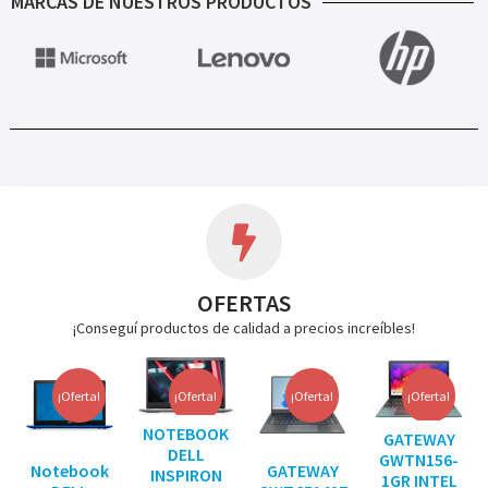
MARCAS DE NUESTROS PRODUCTOS
OFERTAS
¡Conseguí productos de calidad a precios increíbles!
¡Oferta!
¡Oferta!
¡Oferta!
¡Oferta!
NOTEBOOK
GATEWAY
DELL
GWTN156-
Notebook
GATEWAY
INSPIRON
1GR INTEL