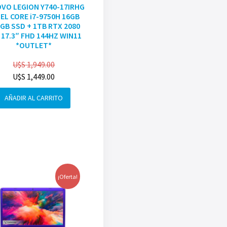
VO LEGION Y740-17IRHG
EL CORE i7-9750H 16GB
GB SSD + 1TB RTX 2080
 17.3″ FHD 144HZ WIN11
*OUTLET*
U$S
1,949.00
U$S
1,449.00
AÑADIR AL CARRITO
¡Oferta!