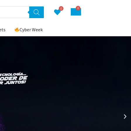
0
0
ets
Cyber Week