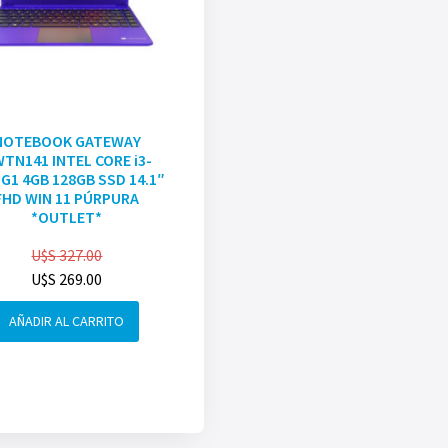
NOTEBOOK GATEWAY
TN141 INTEL CORE i3-
G1 4GB 128GB SSD 14.1″
FHD WIN 11 PÚRPURA
*OUTLET*
U$S
327.00
U$S
269.00
AÑADIR AL CARRITO