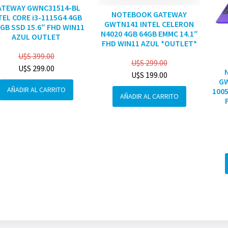
ATEWAY GWNC31514-BL
NOTEBOOK GATEWAY
TEL CORE i3-1115G4 4GB
GWTN141 INTEL CELERON
GB SSD 15.6″ FHD WIN11
N4020 4GB 64GB EMMC 14.1″
AZUL OUTLET
FHD WIN11 AZUL *OUTLET*
U$S
399.00
U$S
299.00
U$S
299.00
U$S
199.00
GW
AÑADIR AL CARRITO
1005
AÑADIR AL CARRITO