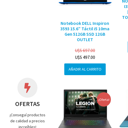
NO
I
TO
Notebook DELL Inspiron
3593 15.6″ Táctil i5 10ma
Gen 512GB SSD 12GB
OUTLET
U$S
697.00
U$S
497.00
AÑADIR AL CARRITO
¡Oferta!
OFERTAS
¡Conseguí productos
de calidad a precios
increíbles!