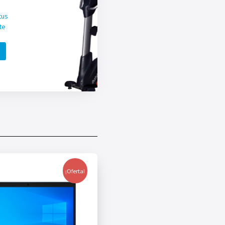
tus
te
¡Oferta!