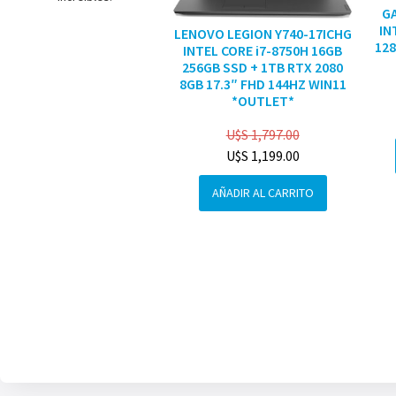
G
IN
LENOVO LEGION Y740-17ICHG
128
INTEL CORE i7-8750H 16GB
256GB SSD + 1TB RTX 2080
8GB 17.3″ FHD 144HZ WIN11
*OUTLET*
U$S
1,797.00
U$S
1,199.00
AÑADIR AL CARRITO