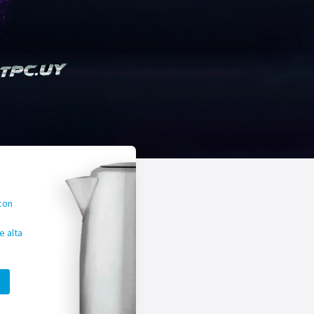
con
 alta