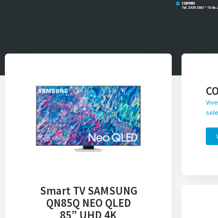
C
Vive
sele
Smart TV SAMSUNG
QN85Q NEO QLED
85” UHD 4K