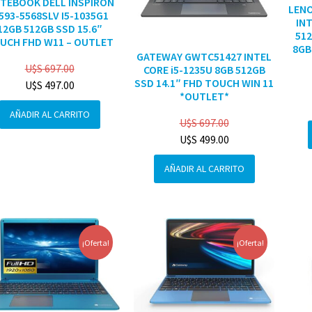
TEBOOK DELL INSPIRON
LENO
3593-5568SLV I5-1035G1
INT
12GB 512GB SSD 15.6″
512
UCH FHD W11 – OUTLET
8GB
GATEWAY GWTC51427 INTEL
U$S
697.00
CORE i5-1235U 8GB 512GB
SSD 14.1″ FHD TOUCH WIN 11
U$S
497.00
*OUTLET*
AÑADIR AL CARRITO
U$S
697.00
U$S
499.00
AÑADIR AL CARRITO
¡Oferta!
¡Oferta!