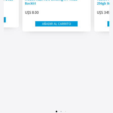
Backlit
256gb 8m
U$S
8.00
U$S
349.0
AÑADIR AL CARRITO