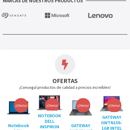
MARCAS DE NUESTROS PRODUCTOS
OFERTAS
¡Conseguí productos de calidad a precios increíbles!
¡Oferta!
¡Oferta!
¡Oferta!
¡Oferta!
NOTEBOOK
GATEWAY
DELL
GWTN156-
Notebook
GATEWAY
INSPIRON
1GR INTEL