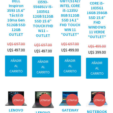
DELL
GWTC51427
I3593-
CORE i5-
Inspiron
INTEL CORE
5568SLV I5-
1035G1
3593 15.6″
i5-1235U
1035G1
16GB 256GB
Táctil i5
8GB 512GB
12GB 512GB
SSD 15.6″
10ma Gen
SSD 14.1″
SSD 15.6″
FHD
512GB SSD
FHD TOUCH
TOUCH FHD
WINDOWS
12GB
WIN 11
W11 –
11 VERDE
OUTLET
*OUTLET*
OUTLET
*OUTLET*
U$S
697.00
U$S
697.00
U$S
697.00
U$S
499.00
U$S
497.00
U$S
499.00
U$S
497.00
U$S
399.00
AÑADIR
AÑADIR
AÑADIR
AÑADIR
AL
AL
AL
AL
CARRITO
CARRITO
CARRITO
CARRITO
¡Oferta!
¡Oferta!
¡Oferta!
¡Oferta!
GATEWAY
LENOVO
NOTEBOOK
LENOVO