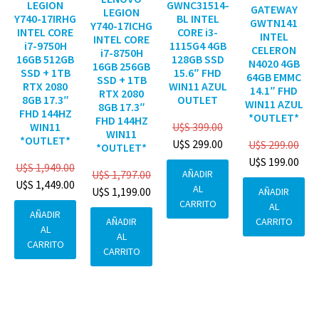
GWNC31514-
LEGION
GATEWAY
LEGION
BL INTEL
Y740-17IRHG
GWTN141
Y740-17ICHG
CORE i3-
INTEL CORE
INTEL
INTEL CORE
1115G4 4GB
i7-9750H
CELERON
i7-8750H
128GB SSD
16GB 512GB
N4020 4GB
16GB 256GB
15.6″ FHD
SSD + 1TB
64GB EMMC
SSD + 1TB
WIN11 AZUL
RTX 2080
14.1″ FHD
RTX 2080
OUTLET
8GB 17.3″
WIN11 AZUL
8GB 17.3″
FHD 144HZ
*OUTLET*
FHD 144HZ
U$S
399.00
WIN11
WIN11
*OUTLET*
U$S
299.00
U$S
299.00
*OUTLET*
U$S
199.00
U$S
1,949.00
AÑADIR
U$S
1,797.00
U$S
1,449.00
AL
U$S
1,199.00
AÑADIR
CARRITO
AL
AÑADIR
CARRITO
AÑADIR
AL
AL
CARRITO
CARRITO