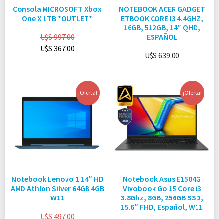
Consola MICROSOFT Xbox
NOTEBOOK ACER GADGET
One X 1TB *OUTLET*
ETBOOK CORE I3 4.4GHZ,
16GB, 512GB, 14″ QHD,
U$S
997.00
ESPAÑOL
U$S
367.00
U$S
639.00
¡Oferta!
¡Oferta!
Notebook Lenovo 1 14″ HD
Notebook Asus E1504G
AMD Athlon Silver 64GB 4GB
Vivobook Go 15 Core i3
W11
3.8Ghz, 8GB, 256GB SSD,
15.6″ FHD, Español, W11
U$S
497.00