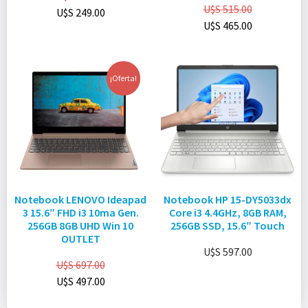
U$S
515.00
U$S
249.00
U$S
465.00
¡Oferta!
Notebook LENOVO Ideapad
Notebook HP 15-DY5033dx
3 15.6″ FHD i3 10ma Gen.
Core i3 4.4GHz, 8GB RAM,
256GB 8GB UHD Win 10
256GB SSD, 15.6″ Touch
OUTLET
U$S
597.00
U$S
697.00
U$S
497.00