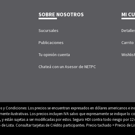
SOBRE NOSOTROS
MI C
Sucursales
Detalle
Publicaciones
Carrito
Tu opinión cuenta
Wishlis
Chateá con un Asesor de NETPC
os y Condiciones: Los precios se encuentran expresados en dólares americanos e inc
e ilustrativas. Los precios incluyen IVA salvo que expresamente se indique lo con
es, y están sujetas a ser modificadas por estos. Seguro HDI contra todo riesgo por
o de Lista. Consultar tarjetas de Crédito participantes. Precio tachado = Precio de L