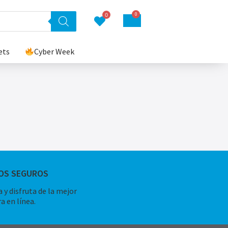
0
0
ets
Cyber Week
OS SEGUROS
 y disfruta de la mejor
a en línea.