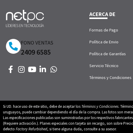
ACERCA DE
Formas de Pago
FONO VENTAS
Política de Envio
2409 6585
Política de Garantías
Servicio Técnico
Términos y Condiciones
Si UD. hace uso de este sitio, debe de aceptar los
Términos y Condiciones
. Términ
uruguayos, puede cambiar dependiendo el día de la compra. Las fotos son merament
Las especificaciones publicadas son suministradas por los respectivos fabricant
(Requiere activación.). Planes especiales con tarjeta sin recargo, son sobre Preci
defecto
Factory Refurbished
, si tiene alguna duda, consulte a su asesor.