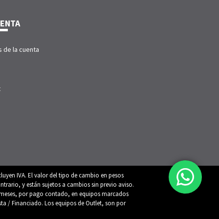
UENTA
s de la cuenta
t
luyen IVA. El valor del tipo de cambio en pesos
trario, y están sujetos a cambios sin previo aviso.
 12 meses, por pago contado, en equipos marcados
ista / Financiado. Los equipos de Outlet, son por