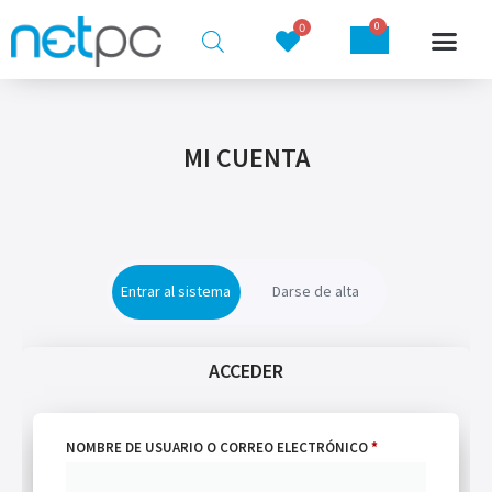
0
0
MI CUENTA
Entrar al sistema
Darse de alta
REGISTRARSE
ACCEDER
DIRECCIÓN DE CORREO ELECTRÓNICO
*
NOMBRE DE USUARIO O CORREO ELECTRÓNICO
*