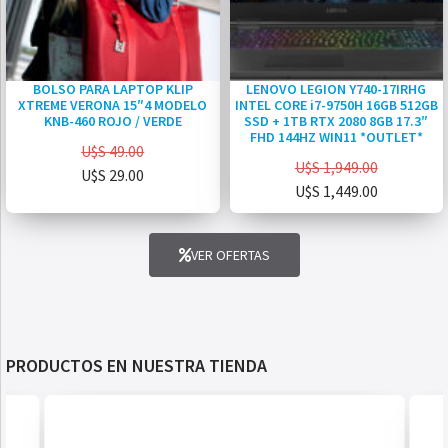
BOLSO PARA LAPTOP KLIP
LENOVO LEGION Y740-17IRHG
XTREME VERONA 15″4 MODELO
INTEL CORE i7-9750H 16GB 512GB
KNB-460 ROJO / VERDE
SSD + 1TB RTX 2080 8GB 17.3″
FHD 144HZ WIN11 *OUTLET*
U$S
49.00
U$S
1,949.00
U$S
29.00
U$S
1,449.00
VER OFERTAS
PRODUCTOS EN NUESTRA TIENDA