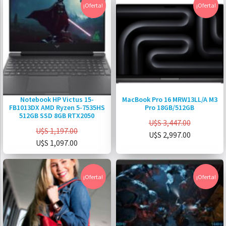
¡Oferta!
¡Oferta!
Notebook HP Victus 15-
MacBook Pro 16 MRW13LL/A M3
FB1013DX AMD Ryzen 5-7535HS
Pro 18GB/512GB
512GB SSD 8GB RTX2050
U$S
3,447.00
U$S
1,197.00
U$S
2,997.00
U$S
1,097.00
¡Oferta!
¡Oferta!