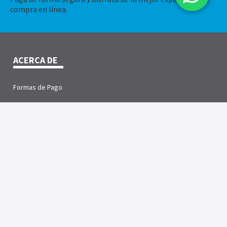
compra en línea.
ACERCA DE
Formas de Pago
Política de Envio
Política de Garantías
Servicio Técnico
Términos y Condiciones
SOBRE NOSOTROS
Sucursales