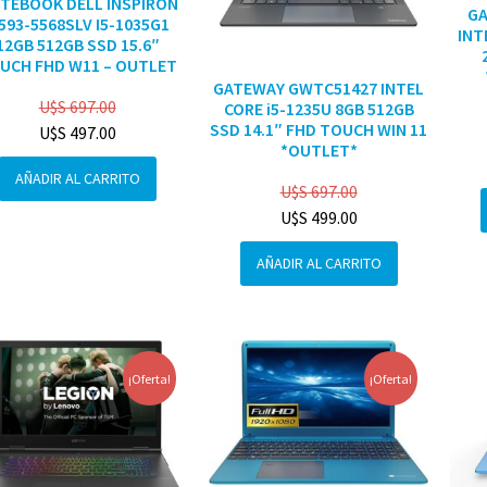
TEBOOK DELL INSPIRON
G
3593-5568SLV I5-1035G1
INT
12GB 512GB SSD 15.6″
UCH FHD W11 – OUTLET
GATEWAY GWTC51427 INTEL
U$S
697.00
CORE i5-1235U 8GB 512GB
SSD 14.1″ FHD TOUCH WIN 11
U$S
497.00
*OUTLET*
AÑADIR AL CARRITO
U$S
697.00
U$S
499.00
AÑADIR AL CARRITO
¡Oferta!
¡Oferta!