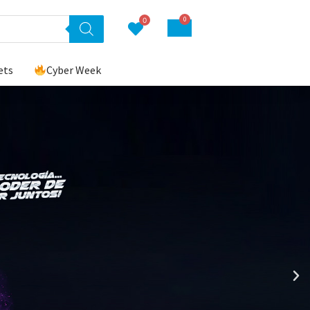
0
0
ets
Cyber Week