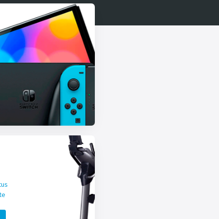
tus
te