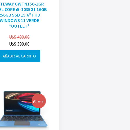
ATEWAY GWTN156-1GR
EL CORE i5-1035G1 16GB
256GB SSD 15.6″ FHD
WINDOWS 11 VERDE
*OUTLET*
U$S
499.00
U$S
399.00
AÑADIR AL CARRITO
¡Oferta!