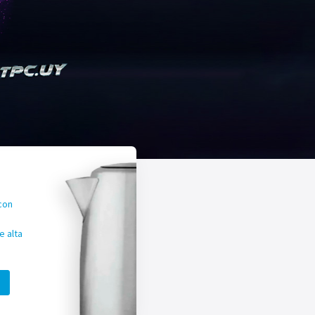
con
 alta