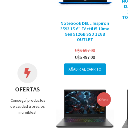
NO
I
TO
Notebook DELL Inspiron
3593 15.6″ Táctil i5 10ma
Gen 512GB SSD 12GB
OUTLET
U$S
697.00
U$S
497.00
AÑADIR AL CARRITO
OFERTAS
¡Oferta!
¡Conseguí productos
de calidad a precios
increíbles!