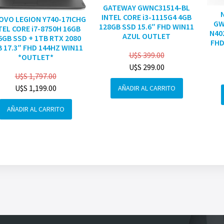
GATEWAY GWNC31514-BL
INTEL CORE i3-1115G4 4GB
OVO LEGION Y740-17ICHG
GW
128GB SSD 15.6″ FHD WIN11
TEL CORE i7-8750H 16GB
N40
AZUL OUTLET
6GB SSD + 1TB RTX 2080
FHD
 17.3″ FHD 144HZ WIN11
U$S
399.00
*OUTLET*
U$S
299.00
U$S
1,797.00
U$S
1,199.00
AÑADIR AL CARRITO
AÑADIR AL CARRITO