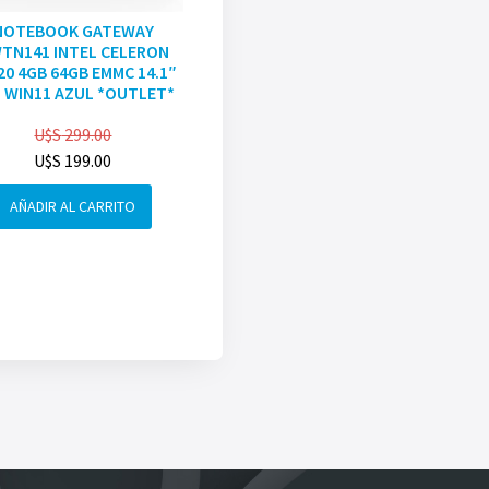
NOTEBOOK GATEWAY
TN141 INTEL CELERON
20 4GB 64GB EMMC 14.1″
 WIN11 AZUL *OUTLET*
U$S
299.00
U$S
199.00
AÑADIR AL CARRITO