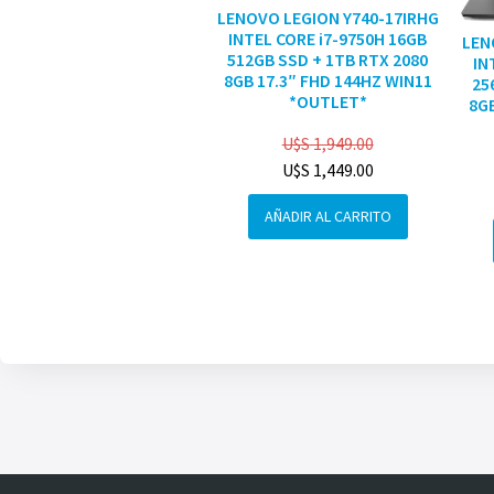
LENOVO LEGION Y740-17IRHG
INTEL CORE i7-9750H 16GB
LEN
512GB SSD + 1TB RTX 2080
IN
8GB 17.3″ FHD 144HZ WIN11
25
*OUTLET*
8GB
U$S
1,949.00
U$S
1,449.00
AÑADIR AL CARRITO