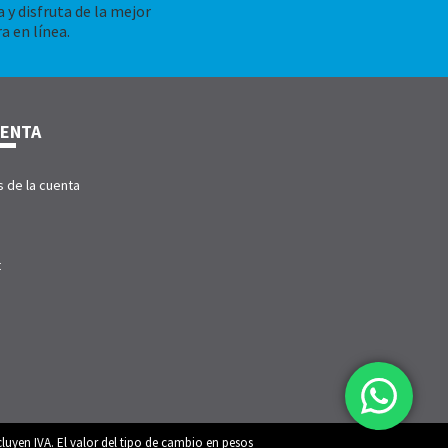
 y disfruta de la mejor
a en línea.
UENTA
s de la cuenta
t
luyen IVA. El valor del tipo de cambio en pesos