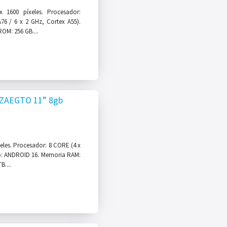
x 1600 píxeles. Procesador:
6 / 6 x 2 GHz, Cortex A55).
OM: 256 GB....
NZAEGTO 11” 8gb
xeles. Procesador: 8 CORE (4 x
ivo: ANDROID 16. Memoria RAM:
B....