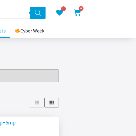
0
0
ets
Cyber Week
8mp+5mp