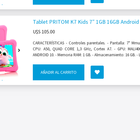
Tablet PRITOM K7 Kids 7″ 1GB 16GB Android
U$S
105.00
CARACTERÍSTICAS - Controles parentales. - Pantalla: 7" Mmulti
CPU: A50, QUAD CORE 1,3 GHz, Cortex A7. - GPU: MALI400
ANDROID 10. - Memoria RAM: 1 GB. - Almacenamiento: 16 GB. - L
AÑADIR AL CARRITO