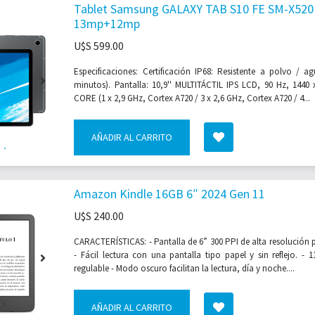
Tablet Samsung GALAXY TAB S10 FE SM-X520 
13mp+12mp
U$S
599.00
Especificaciones: Certificación IP68: Resistente a polvo / 
minutos). Pantalla: 10,9'' MULTITÁCTIL IPS LCD, 90 Hz, 1440 
CORE (1 x 2,9 GHz, Cortex A720 / 3 x 2,6 GHz, Cortex A720 / 4...
AÑADIR AL CARRITO
Amazon Kindle 16GB 6″ 2024 Gen 11
U$S
240.00
CARACTERÍSTICAS: - Pantalla de 6” 300 PPI de alta resolución p
- Fácil lectura con una pantalla tipo papel y sin reflejo. - 
regulable - Modo oscuro facilitan la lectura, día y noche....
AÑADIR AL CARRITO