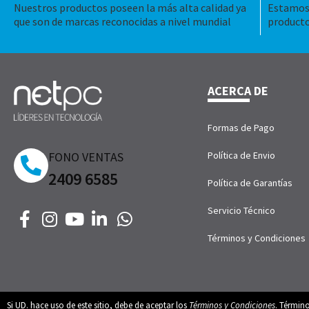
Nuestros productos poseen la más alta calidad ya
Estamos 
que son de marcas reconocidas a nivel mundial
producto
ACERCA DE
Formas de Pago
FONO VENTAS
Política de Envio
2409 6585
Política de Garantías
Servicio Técnico
Términos y Condiciones
Si UD. hace uso de este sitio, debe de aceptar los
Términos y Condiciones
. Términ