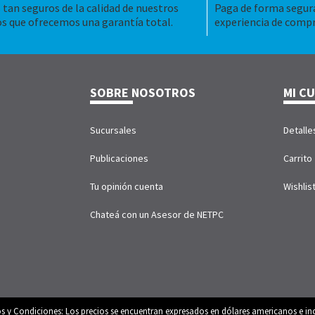
tan seguros de la calidad de nuestros
Paga de forma segura
s que ofrecemos una garantía total.
experiencia de compr
SOBRE NOSOTROS
MI C
Sucursales
Detalle
Publicaciones
Carrito
Tu opinión cuenta
Wishlis
Chateá con un Asesor de NETPC
os y Condiciones: Los precios se encuentran expresados en dólares americanos e inc