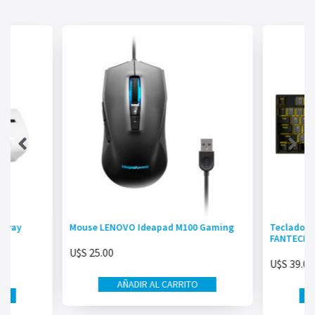
irway
Mouse LENOVO Ideapad M100 Gaming
Teclado M
FANTECH
U$S
25.00
U$S
39.00
AÑADIR AL CARRITO