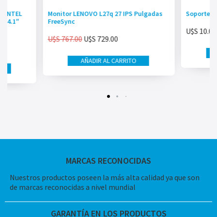
 INTEL
Monitor LENOVO L27q 27 IPS Pulgadas
Soporte A
 14.1″
FreeSync
U$S
10.00
U$S
767.00
U$S
729.00
AÑADIR AL CARRITO
MARCAS RECONOCIDAS
Nuestros productos poseen la más alta calidad ya que son
de marcas reconocidas a nivel mundial
GARANTÍA EN LOS PRODUCTOS