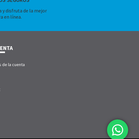
 y disfruta de la mejor
a en línea.
UENTA
s de la cuenta
t