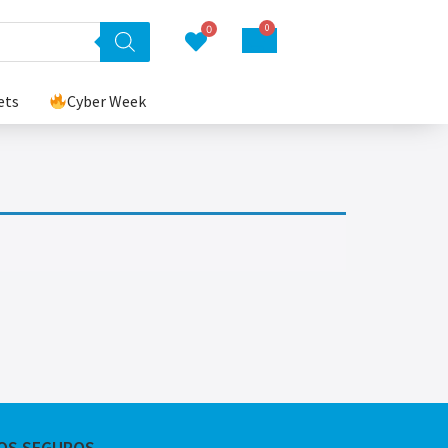
0
0
ets
Cyber Week
OS SEGUROS