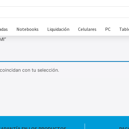
adas
Notebooks
Liquidación
Celulares
PC
Tabl
MI”
oincidan con tu selección.
GARANTÍA EN LOS PRODUCTOS
PAG