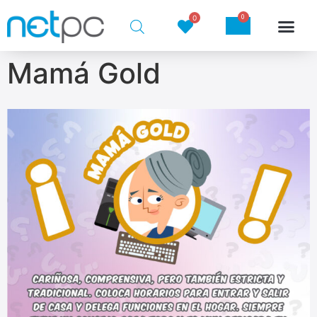
0
0
Mamá Gold