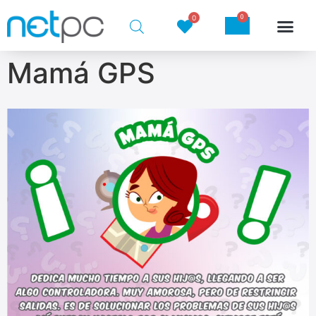
0
0
Mamá GPS