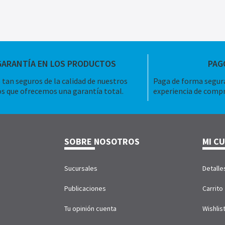
GARANTÍA EN LOS PRODUCTOS
PAG
tan seguros de la calidad de nuestros
Paga de forma segura
s que ofrecemos una garantía total.
experiencia de compr
SOBRE NOSOTROS
MI C
Sucursales
Detalle
Publicaciones
Carrito
Tu opinión cuenta
Wishlis