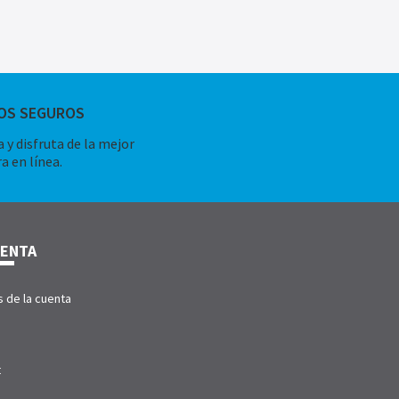
OS SEGUROS
 y disfruta de la mejor
a en línea.
UENTA
s de la cuenta
t