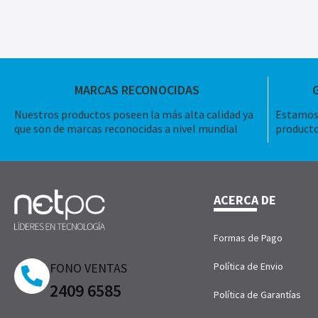
MARCAS RECONOCIDAS
Nuestros productos poseen la más alta calidad ya
Estamos 
que son de marcas reconocidas a nivel mundial
producto
ACERCA DE
Formas de Pago
FONO VENTAS
Política de Envio
2409 6585
Política de Garantías