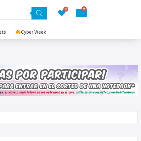
0
0
ets
Cyber Week