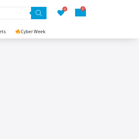
0
0
ets
Cyber Week