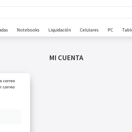
adas
Notebooks
Liquidación
Celulares
PC
Tabl
MI CUENTA
 o correo
or correo