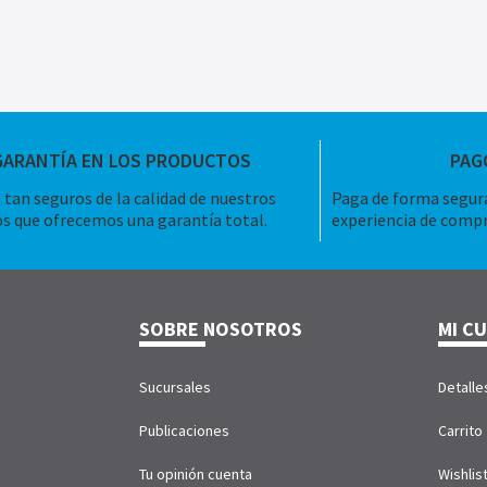
GARANTÍA EN LOS PRODUCTOS
PAG
tan seguros de la calidad de nuestros
Paga de forma segura
s que ofrecemos una garantía total.
experiencia de compr
SOBRE NOSOTROS
MI C
Sucursales
Detalle
Publicaciones
Carrito
Tu opinión cuenta
Wishlis