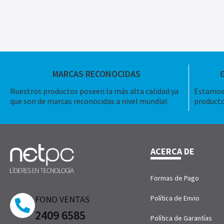
MARCAS RECONOCIDAS
Nuestros productos poseen la más alta calidad ya
Estamos 
que son de marcas reconocidas a nivel mundial
producto
ACERCA DE
Formas de Pago
FONO VENTAS
Política de Envio
2409 6585
Política de Garantías