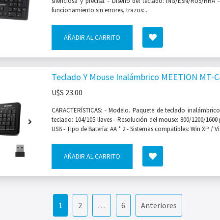
silenciosa y precisa. - Diseño del teclado: ING/ESN/RUS/RRA
funcionamiento sin errores, trazos:...
AÑADIR AL CARRITO
Teclado Y Mouse Inalámbrico MEETION MT-C
U$S
23.00
CARACTERÍSTICAS: - Modelo. Paquete de teclado inalámbrico
teclado: 104/105 llaves - Resolución del mouse: 800/1200/1600 
USB - Tipo de Batería: AA * 2 - Sistemas compatibles: Win XP / Vis
AÑADIR AL CARRITO
1
2
…
6
Anteriores