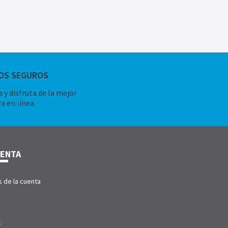
OS SEGUROS
 y disfruta de la mejor
a en línea.
UENTA
s de la cuenta
t