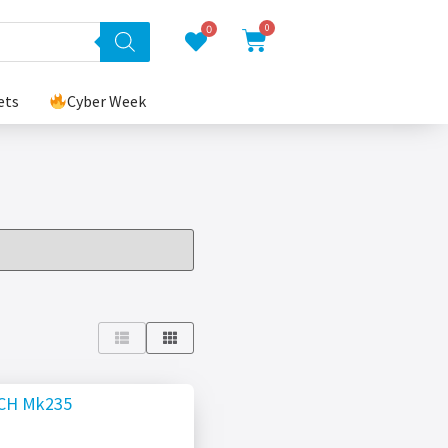
0
0
ets
Cyber Week
ECH Mk235