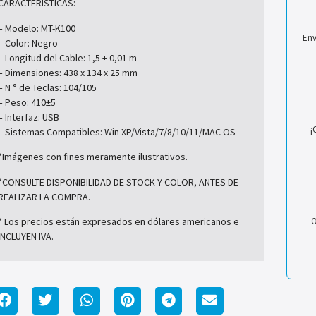
CARACTERÍSTICAS:
– Modelo: MT-K100
Env
– Color: Negro
– Longitud del Cable: 1,5 ± 0,01 m
– Dimensiones: 438 x 134 x 25 mm
– N ° de Teclas: 104/105
– Peso: 410±5
– Interfaz: USB
¡
– Sistemas Compatibles: Win XP/Vista/7/8/10/11/MAC OS
*Imágenes con fines meramente ilustrativos.
*CONSULTE DISPONIBILIDAD DE STOCK Y COLOR, ANTES DE
REALIZAR LA COMPRA.
O
* Los precios están expresados en dólares americanos e
INCLUYEN IVA.