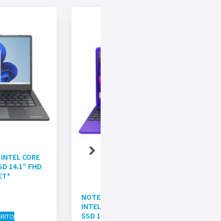
¡Oferta!
INTEL CORE
SD 14.1″ FHD
ET*
NOTEBOOK GATEWAY GWTN141
INTEL CORE i3-1005G1 4GB 128GB
SSD 14.1″ FHD WIN 11 PÚRPURA
RRITO