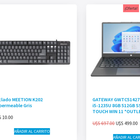
¡Oferta!
clado MEETION K202
GATEWAY GWTC51427 
permeable Gris
i5-1235U 8GB 512GB S
TOUCH WIN 11 *OUTL
S
10.00
U$S
697.00
U$S
499.00
AÑADIR AL CARRITO
AÑADIR AL CA