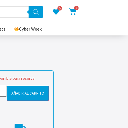
0
0
ets
Cyber Week
ponible para reserva
AÑADIR AL CARRITO