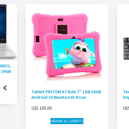
065CL
D 16GB
Tablet PRITOM K7 Kids 7″ 1GB 16GB
Te
Android 10 Bluetooth Rosa
Im
U$S
105.00
U$
AÑADIR AL CARRITO