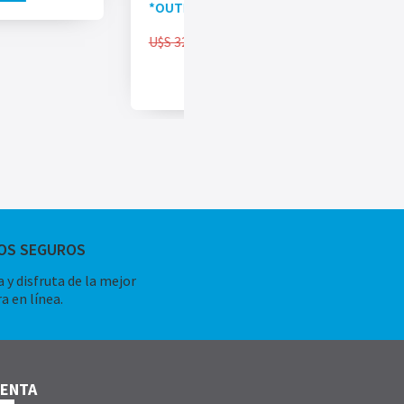
*OUTLET*
U$S
327.00
U$S
269.00
AÑADIR AL CARRITO
OS SEGUROS
 y disfruta de la mejor
a en línea.
UENTA