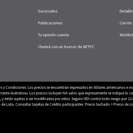
Sucursales
Detalle
Publicaciones
Carrito
Tu opinión cuenta
Wishlis
Chateá con un Asesor de NETPC
os y Condiciones: Los precios se encuentran expresados en dólares americanos e inc
e ilustrativas. Los precios incluyen IVA salvo que expresamente se indique lo con
es, y están sujetas a ser modificadas por estos. Seguro HDI contra todo riesgo por
o de Lista. Consultar tarjetas de Crédito participantes. Precio tachado = Precio de L