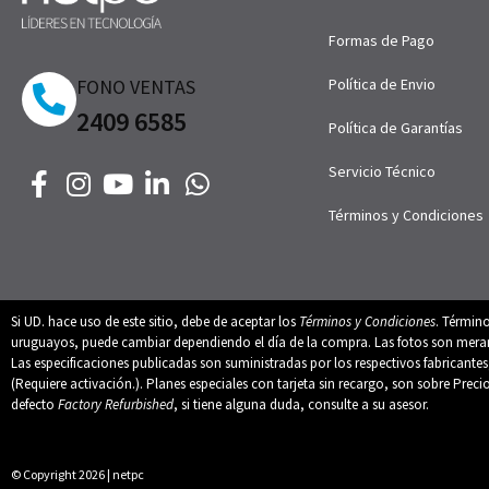
Formas de Pago
FONO VENTAS
Política de Envio
2409 6585
Política de Garantías
Servicio Técnico
Términos y Condiciones
Si UD. hace uso de este sitio, debe de aceptar los
Términos y Condiciones
. Términ
uruguayos, puede cambiar dependiendo el día de la compra. Las fotos son merament
Las especificaciones publicadas son suministradas por los respectivos fabricant
(Requiere activación.). Planes especiales con tarjeta sin recargo, son sobre Preci
defecto
Factory Refurbished
, si tiene alguna duda, consulte a su asesor.
© Copyright 2026 | netpc