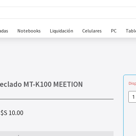
adas
Notebooks
Liquidación
Celulares
PC
Tabl
eclado MT-K100 MEETION
Dis
$S
10.00