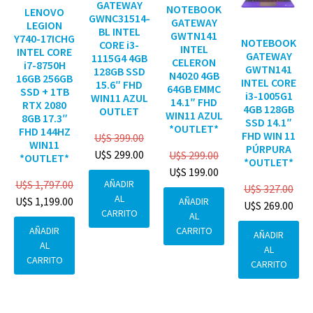
GATEWAY
NOTEBOOK
LENOVO
GWNC31514-
GATEWAY
LEGION
BL INTEL
GWTN141
Y740-17ICHG
NOTEBOOK
CORE i3-
INTEL
INTEL CORE
GATEWAY
1115G4 4GB
CELERON
i7-8750H
GWTN141
128GB SSD
N4020 4GB
16GB 256GB
INTEL CORE
15.6″ FHD
64GB EMMC
SSD + 1TB
i3-1005G1
WIN11 AZUL
14.1″ FHD
RTX 2080
4GB 128GB
OUTLET
WIN11 AZUL
8GB 17.3″
SSD 14.1″
*OUTLET*
FHD 144HZ
FHD WIN 11
U$S
399.00
WIN11
PÚRPURA
U$S
299.00
U$S
299.00
*OUTLET*
*OUTLET*
U$S
199.00
AÑADIR
U$S
1,797.00
U$S
327.00
AL
U$S
1,199.00
AÑADIR
U$S
269.00
CARRITO
AL
CARRITO
AÑADIR
AÑADIR
AL
AL
CARRITO
CARRITO