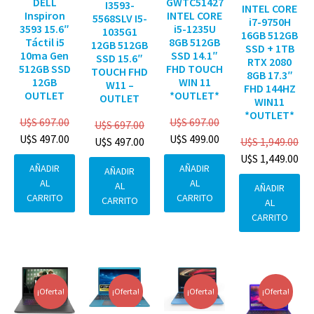
DELL
GWTC51427
I3593-
INTEL CORE
Inspiron
INTEL CORE
5568SLV I5-
i7-9750H
3593 15.6″
i5-1235U
1035G1
16GB 512GB
Táctil i5
8GB 512GB
12GB 512GB
SSD + 1TB
10ma Gen
SSD 14.1″
SSD 15.6″
RTX 2080
512GB SSD
FHD TOUCH
TOUCH FHD
8GB 17.3″
12GB
WIN 11
W11 –
FHD 144HZ
OUTLET
*OUTLET*
OUTLET
WIN11
*OUTLET*
U$S
697.00
U$S
697.00
U$S
697.00
U$S
497.00
U$S
499.00
U$S
1,949.00
U$S
497.00
U$S
1,449.00
AÑADIR
AÑADIR
AÑADIR
AL
AL
AL
AÑADIR
CARRITO
CARRITO
CARRITO
AL
CARRITO
¡Oferta!
¡Oferta!
¡Oferta!
¡Oferta!