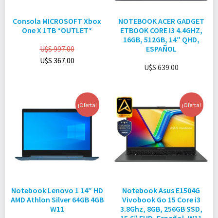
Consola MICROSOFT Xbox
NOTEBOOK ACER GADGET
One X 1TB *OUTLET*
ETBOOK CORE I3 4.4GHZ,
16GB, 512GB, 14″ QHD,
U$S
997.00
ESPAÑOL
U$S
367.00
U$S
639.00
¡Oferta!
¡Oferta!
Notebook Lenovo 1 14″ HD
Notebook Asus E1504G
AMD Athlon Silver 64GB 4GB
Vivobook Go 15 Core i3
W11
3.8Ghz, 8GB, 256GB SSD,