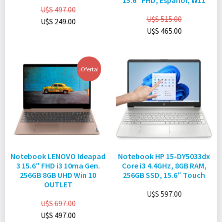
15.6″ FHD, Español, W11
U$S
497.00
U$S
515.00
U$S
249.00
U$S
465.00
¡Oferta!
Notebook LENOVO Ideapad
Notebook HP 15-DY5033dx
3 15.6″ FHD i3 10ma Gen.
Core i3 4.4GHz, 8GB RAM,
256GB 8GB UHD Win 10
256GB SSD, 15.6″ Touch
OUTLET
U$S
597.00
U$S
697.00
U$S
497.00