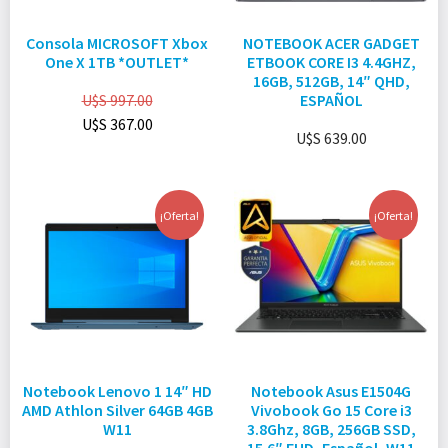
Consola MICROSOFT Xbox
NOTEBOOK ACER GADGET
One X 1TB *OUTLET*
ETBOOK CORE I3 4.4GHZ,
16GB, 512GB, 14″ QHD,
U$S
997.00
ESPAÑOL
U$S
367.00
U$S
639.00
¡Oferta!
¡Oferta!
Notebook Lenovo 1 14″ HD
Notebook Asus E1504G
AMD Athlon Silver 64GB 4GB
Vivobook Go 15 Core i3
W11
3.8Ghz, 8GB, 256GB SSD,