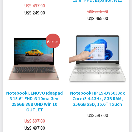
15.6″ FHD, Español, W11
U$S
497.00
U$S
515.00
U$S
249.00
U$S
465.00
¡Oferta!
Notebook LENOVO Ideapad
Notebook HP 15-DY5033dx
3 15.6″ FHD i3 10ma Gen.
Core i3 4.4GHz, 8GB RAM,
256GB 8GB UHD Win 10
256GB SSD, 15.6″ Touch
OUTLET
U$S
597.00
U$S
697.00
U$S
497.00