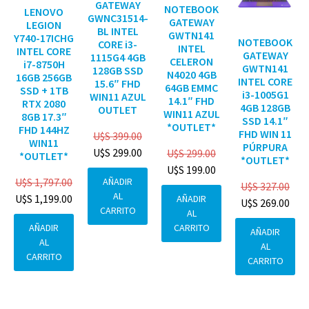
GATEWAY
NOTEBOOK
LENOVO
GWNC31514-
GATEWAY
LEGION
BL INTEL
GWTN141
Y740-17ICHG
NOTEBOOK
CORE i3-
INTEL
INTEL CORE
GATEWAY
1115G4 4GB
CELERON
i7-8750H
GWTN141
128GB SSD
N4020 4GB
16GB 256GB
INTEL CORE
15.6″ FHD
64GB EMMC
SSD + 1TB
i3-1005G1
WIN11 AZUL
14.1″ FHD
RTX 2080
4GB 128GB
OUTLET
WIN11 AZUL
8GB 17.3″
SSD 14.1″
*OUTLET*
FHD 144HZ
FHD WIN 11
U$S
399.00
WIN11
PÚRPURA
U$S
299.00
U$S
299.00
*OUTLET*
*OUTLET*
U$S
199.00
AÑADIR
U$S
1,797.00
U$S
327.00
AL
U$S
1,199.00
AÑADIR
U$S
269.00
CARRITO
AL
CARRITO
AÑADIR
AÑADIR
AL
AL
CARRITO
CARRITO