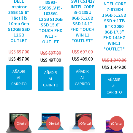
DELL
GWTC51427
I3593-
INTEL CORE
Inspiron
INTEL CORE
5568SLV I5-
i7-9750H
3593 15.6″
i5-1235U
1035G1
16GB 512GB
Táctil i5
8GB 512GB
12GB 512GB
SSD + 1TB
10ma Gen
SSD 14.1″
SSD 15.6″
RTX 2080
512GB SSD
FHD TOUCH
TOUCH FHD
8GB 17.3″
12GB
WIN 11
W11 –
FHD 144HZ
OUTLET
*OUTLET*
OUTLET
WIN11
*OUTLET*
U$S
697.00
U$S
697.00
U$S
697.00
U$S
497.00
U$S
499.00
U$S
1,949.00
U$S
497.00
U$S
1,449.00
AÑADIR
AÑADIR
AÑADIR
AL
AL
AL
AÑADIR
CARRITO
CARRITO
CARRITO
AL
CARRITO
¡Oferta!
¡Oferta!
¡Oferta!
¡Oferta!