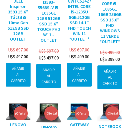
DELL
GWTC51427
I3593-
CORE i5-
Inspiron
INTEL CORE
5568SLV I5-
1035G1
3593 15.6″
i5-1235U
1035G1
16GB 256GB
Táctil i5
8GB 512GB
12GB 512GB
SSD 15.6″
10ma Gen
SSD 14.1″
SSD 15.6″
FHD
512GB SSD
FHD TOUCH
TOUCH FHD
WINDOWS
12GB
WIN 11
W11 –
11 VERDE
OUTLET
*OUTLET*
OUTLET
*OUTLET*
U$S
697.00
U$S
697.00
U$S
697.00
U$S
499.00
U$S
497.00
U$S
499.00
U$S
497.00
U$S
399.00
AÑADIR
AÑADIR
AÑADIR
AÑADIR
AL
AL
AL
AL
CARRITO
CARRITO
CARRITO
CARRITO
¡Oferta!
¡Oferta!
¡Oferta!
¡Oferta!
GATEWAY
LENOVO
NOTEBOOK
LENOVO