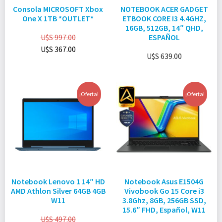
Consola MICROSOFT Xbox
NOTEBOOK ACER GADGET
One X 1TB *OUTLET*
ETBOOK CORE I3 4.4GHZ,
16GB, 512GB, 14″ QHD,
U$S
997.00
ESPAÑOL
U$S
367.00
U$S
639.00
¡Oferta!
¡Oferta!
Notebook Lenovo 1 14″ HD
Notebook Asus E1504G
AMD Athlon Silver 64GB 4GB
Vivobook Go 15 Core i3
W11
3.8Ghz, 8GB, 256GB SSD,
15.6″ FHD, Español, W11
U$S
497.00