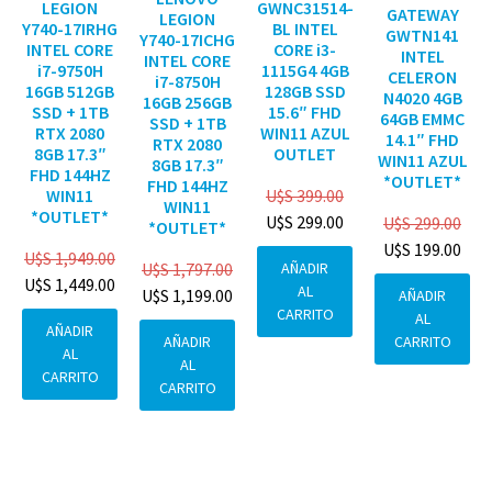
GWNC31514-
LEGION
GATEWAY
LEGION
BL INTEL
Y740-17IRHG
GWTN141
Y740-17ICHG
CORE i3-
INTEL CORE
INTEL
INTEL CORE
1115G4 4GB
i7-9750H
CELERON
i7-8750H
128GB SSD
16GB 512GB
N4020 4GB
16GB 256GB
15.6″ FHD
SSD + 1TB
64GB EMMC
SSD + 1TB
WIN11 AZUL
RTX 2080
14.1″ FHD
RTX 2080
OUTLET
8GB 17.3″
WIN11 AZUL
8GB 17.3″
FHD 144HZ
*OUTLET*
FHD 144HZ
U$S
399.00
WIN11
WIN11
*OUTLET*
U$S
299.00
U$S
299.00
*OUTLET*
U$S
199.00
U$S
1,949.00
AÑADIR
U$S
1,797.00
U$S
1,449.00
AL
U$S
1,199.00
AÑADIR
CARRITO
AL
AÑADIR
CARRITO
AÑADIR
AL
AL
CARRITO
CARRITO