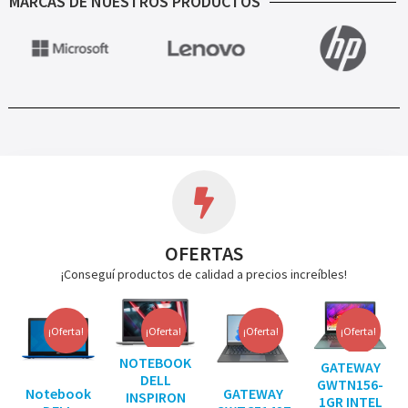
MARCAS DE NUESTROS PRODUCTOS
OFERTAS
¡Conseguí productos de calidad a precios increíbles!
¡Oferta!
¡Oferta!
¡Oferta!
¡Oferta!
NOTEBOOK
GATEWAY
DELL
GWTN156-
Notebook
GATEWAY
INSPIRON
1GR INTEL