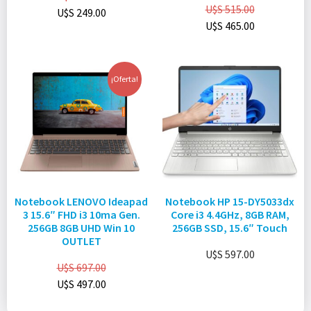
U$S
515.00
U$S
249.00
U$S
465.00
¡Oferta!
Notebook LENOVO Ideapad
Notebook HP 15-DY5033dx
3 15.6″ FHD i3 10ma Gen.
Core i3 4.4GHz, 8GB RAM,
256GB 8GB UHD Win 10
256GB SSD, 15.6″ Touch
OUTLET
U$S
597.00
U$S
697.00
U$S
497.00