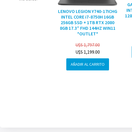
G
IN
LENOVO LEGION Y740-17ICHG
128
INTEL CORE i7-8750H 16GB
256GB SSD + 1TB RTX 2080
8GB 17.3″ FHD 144HZ WIN11
*OUTLET*
U$S
1,797.00
U$S
1,199.00
AÑADIR AL CARRITO