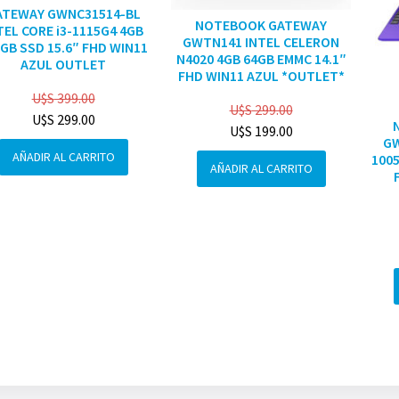
ATEWAY GWNC31514-BL
NOTEBOOK GATEWAY
TEL CORE i3-1115G4 4GB
GWTN141 INTEL CELERON
GB SSD 15.6″ FHD WIN11
N4020 4GB 64GB EMMC 14.1″
AZUL OUTLET
FHD WIN11 AZUL *OUTLET*
U$S
399.00
U$S
299.00
U$S
299.00
U$S
199.00
GW
AÑADIR AL CARRITO
1005
AÑADIR AL CARRITO