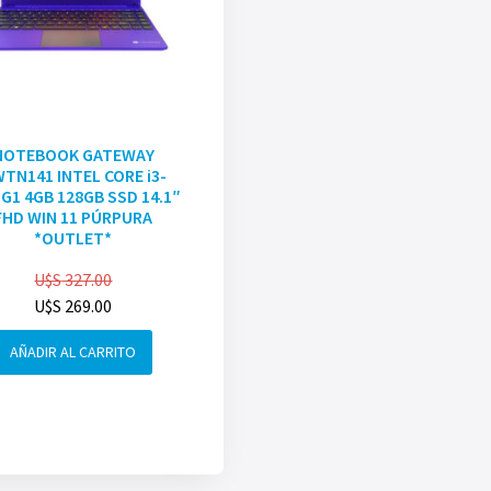
NOTEBOOK GATEWAY
TN141 INTEL CORE i3-
G1 4GB 128GB SSD 14.1″
FHD WIN 11 PÚRPURA
*OUTLET*
U$S
327.00
U$S
269.00
AÑADIR AL CARRITO