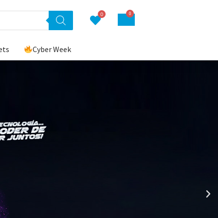
0
0
ets
Cyber Week