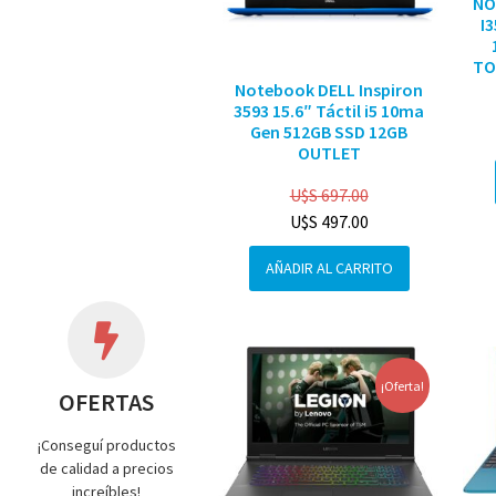
NO
I
TO
Notebook DELL Inspiron
3593 15.6″ Táctil i5 10ma
Gen 512GB SSD 12GB
OUTLET
U$S
697.00
U$S
497.00
AÑADIR AL CARRITO
¡Oferta!
OFERTAS
¡Conseguí productos
de calidad a precios
increíbles!