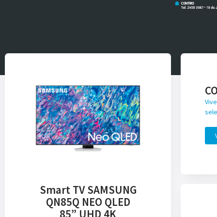
C
Vive
sele
Smart TV SAMSUNG
QN85Q NEO QLED
85” UHD 4K