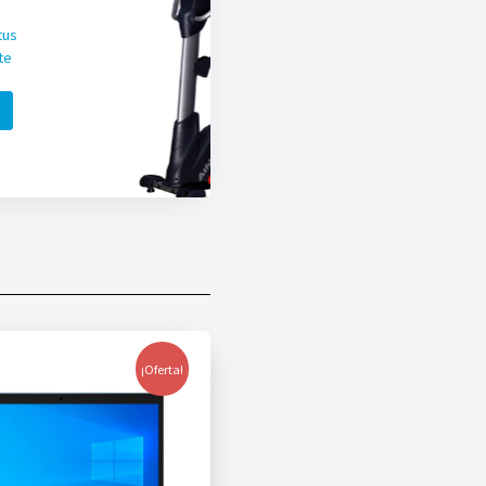
tus
te
¡Oferta!