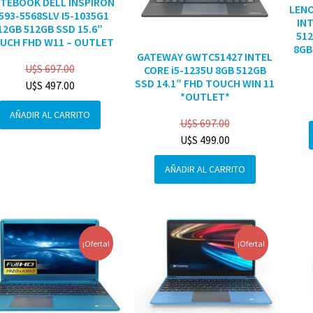
TEBOOK DELL INSPIRON
LENO
3593-5568SLV I5-1035G1
INT
12GB 512GB SSD 15.6″
512
UCH FHD W11 – OUTLET
8GB
GATEWAY GWTC51427 INTEL
U$S
697.00
CORE i5-1235U 8GB 512GB
SSD 14.1″ FHD TOUCH WIN 11
U$S
497.00
*OUTLET*
AÑADIR AL CARRITO
U$S
697.00
U$S
499.00
AÑADIR AL CARRITO
¡Oferta!
¡Oferta!