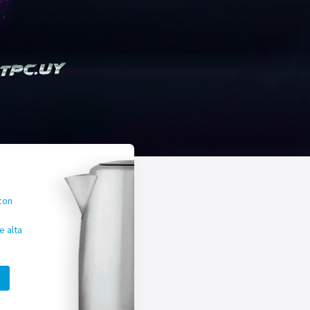
con
 alta