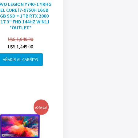
VO LEGION Y740-17IRHG
EL CORE i7-9750H 16GB
GB SSD + 1TB RTX 2080
 17.3″ FHD 144HZ WIN11
*OUTLET*
U$S
1,949.00
U$S
1,449.00
AÑADIR AL CARRITO
¡Oferta!