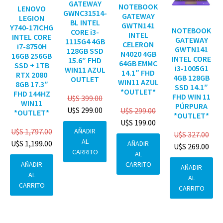
GATEWAY
NOTEBOOK
LENOVO
GWNC31514-
GATEWAY
LEGION
BL INTEL
GWTN141
Y740-17ICHG
NOTEBOOK
CORE i3-
INTEL
INTEL CORE
GATEWAY
1115G4 4GB
CELERON
i7-8750H
GWTN141
128GB SSD
N4020 4GB
16GB 256GB
INTEL CORE
15.6″ FHD
64GB EMMC
SSD + 1TB
i3-1005G1
WIN11 AZUL
14.1″ FHD
RTX 2080
4GB 128GB
OUTLET
WIN11 AZUL
8GB 17.3″
SSD 14.1″
*OUTLET*
FHD 144HZ
FHD WIN 11
U$S
399.00
WIN11
PÚRPURA
U$S
299.00
U$S
299.00
*OUTLET*
*OUTLET*
U$S
199.00
AÑADIR
U$S
1,797.00
U$S
327.00
AL
U$S
1,199.00
AÑADIR
U$S
269.00
CARRITO
AL
CARRITO
AÑADIR
AÑADIR
AL
AL
CARRITO
CARRITO