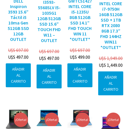
DELL
GWTC51427
I3593-
INTEL CORE
Inspiron
INTEL CORE
5568SLV I5-
i7-9750H
3593 15.6″
i5-1235U
1035G1
16GB 512GB
Táctil i5
8GB 512GB
12GB 512GB
SSD + 1TB
10ma Gen
SSD 14.1″
SSD 15.6″
RTX 2080
512GB SSD
FHD TOUCH
TOUCH FHD
8GB 17.3″
12GB
WIN 11
W11 –
FHD 144HZ
OUTLET
*OUTLET*
OUTLET
WIN11
*OUTLET*
U$S
697.00
U$S
697.00
U$S
697.00
U$S
497.00
U$S
499.00
U$S
1,949.00
U$S
497.00
U$S
1,449.00
AÑADIR
AÑADIR
AÑADIR
AL
AL
AL
AÑADIR
CARRITO
CARRITO
CARRITO
AL
CARRITO
¡Oferta!
¡Oferta!
¡Oferta!
¡Oferta!