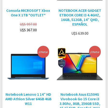
Consola MICROSOFT Xbox
NOTEBOOK ACER GADGET
One X 1TB *OUTLET*
ETBOOK CORE I3 4.4GHZ,
16GB, 512GB, 14″ QHD,
U$S
997.00
ESPAÑOL
U$S
367.00
U$S
639.00
¡Oferta!
¡Oferta!
Notebook Lenovo 1 14″ HD
Notebook Asus E1504G
AMD Athlon Silver 64GB 4GB
Vivobook Go 15 Core i3
W11
3.8Ghz, 8GB, 256GB SSD,