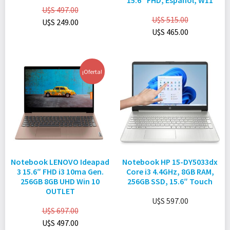
15.6″ FHD, Español, W11
U$S
497.00
U$S
515.00
U$S
249.00
U$S
465.00
¡Oferta!
Notebook LENOVO Ideapad
Notebook HP 15-DY5033dx
3 15.6″ FHD i3 10ma Gen.
Core i3 4.4GHz, 8GB RAM,
256GB 8GB UHD Win 10
256GB SSD, 15.6″ Touch
OUTLET
U$S
597.00
U$S
697.00
U$S
497.00