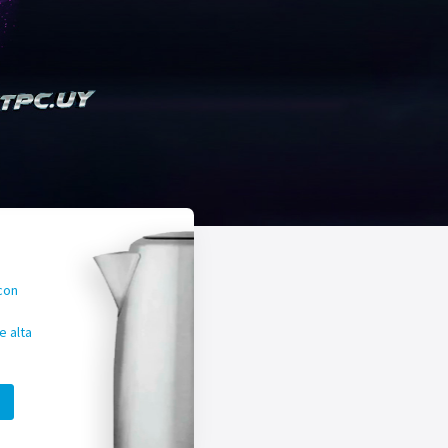
con
 alta