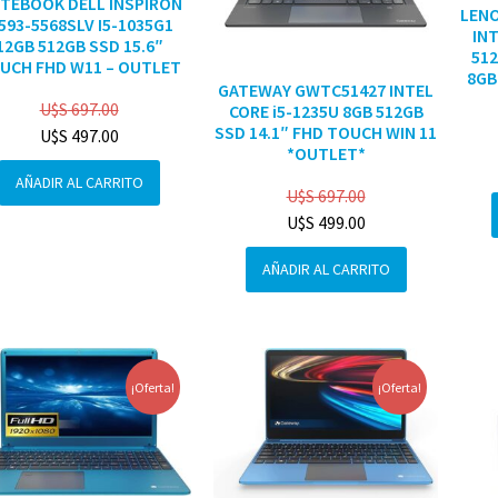
TEBOOK DELL INSPIRON
LENO
3593-5568SLV I5-1035G1
INT
12GB 512GB SSD 15.6″
512
UCH FHD W11 – OUTLET
8GB
GATEWAY GWTC51427 INTEL
U$S
697.00
CORE i5-1235U 8GB 512GB
SSD 14.1″ FHD TOUCH WIN 11
U$S
497.00
*OUTLET*
AÑADIR AL CARRITO
U$S
697.00
U$S
499.00
AÑADIR AL CARRITO
¡Oferta!
¡Oferta!