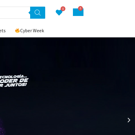
0
0
ets
Cyber Week