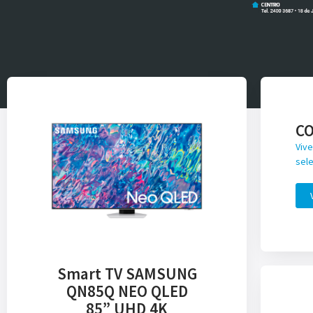
C
Vive
sele
Smart TV SAMSUNG
QN85Q NEO QLED
85” UHD 4K