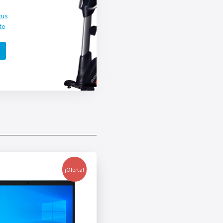
tus
te
¡Oferta!