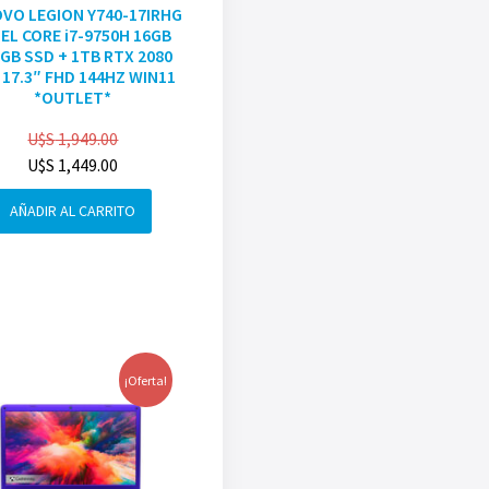
VO LEGION Y740-17IRHG
EL CORE i7-9750H 16GB
GB SSD + 1TB RTX 2080
 17.3″ FHD 144HZ WIN11
*OUTLET*
U$S
1,949.00
U$S
1,449.00
AÑADIR AL CARRITO
¡Oferta!