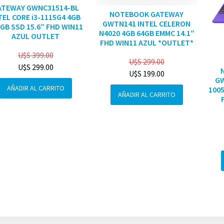
ATEWAY GWNC31514-BL
NOTEBOOK GATEWAY
TEL CORE i3-1115G4 4GB
GWTN141 INTEL CELERON
GB SSD 15.6″ FHD WIN11
N4020 4GB 64GB EMMC 14.1″
AZUL OUTLET
FHD WIN11 AZUL *OUTLET*
U$S
399.00
U$S
299.00
U$S
299.00
U$S
199.00
GW
AÑADIR AL CARRITO
1005
AÑADIR AL CARRITO