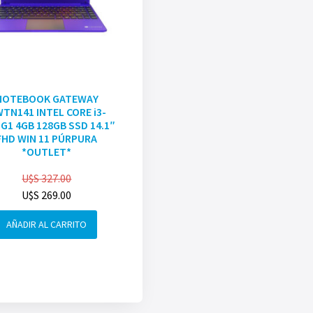
NOTEBOOK GATEWAY
TN141 INTEL CORE i3-
G1 4GB 128GB SSD 14.1″
FHD WIN 11 PÚRPURA
*OUTLET*
U$S
327.00
U$S
269.00
AÑADIR AL CARRITO