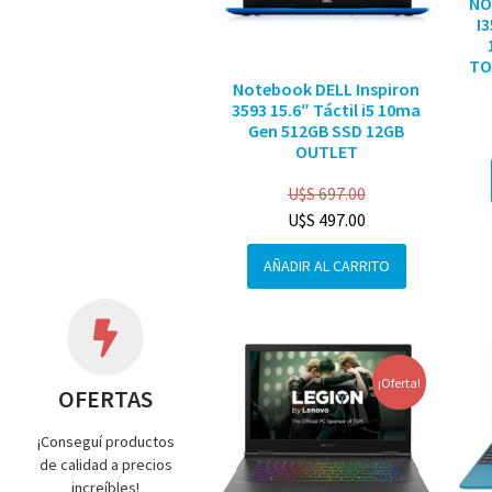
NO
I
TO
Notebook DELL Inspiron
3593 15.6″ Táctil i5 10ma
Gen 512GB SSD 12GB
OUTLET
U$S
697.00
U$S
497.00
AÑADIR AL CARRITO
¡Oferta!
OFERTAS
¡Conseguí productos
de calidad a precios
increíbles!