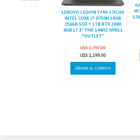
G
IN
LENOVO LEGION Y740-17ICHG
128
INTEL CORE i7-8750H 16GB
256GB SSD + 1TB RTX 2080
8GB 17.3″ FHD 144HZ WIN11
*OUTLET*
U$S
1,797.00
U$S
1,199.00
AÑADIR AL CARRITO