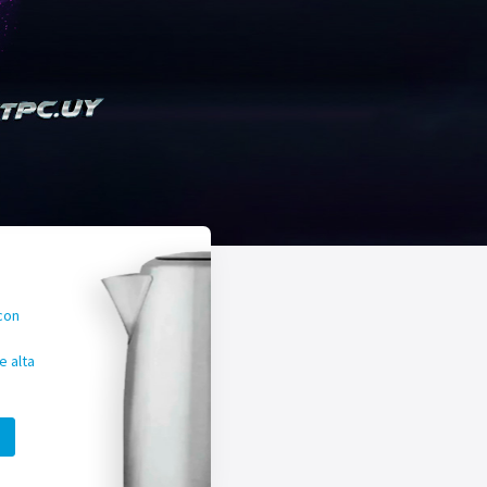
con
 alta