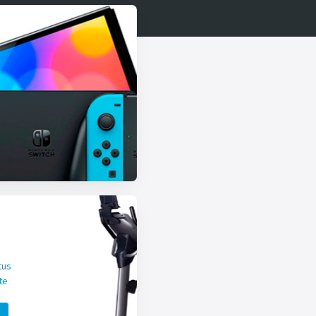
tus
te