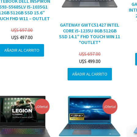
TEBOOK DELL INSPIRON
G
3593-5568SLV I5-1035G1
INT
12GB 512GB SSD 15.6″
UCH FHD W11 – OUTLET
GATEWAY GWTC51427 INTEL
U$S
697.00
CORE i5-1235U 8GB 512GB
SSD 14.1″ FHD TOUCH WIN 11
U$S
497.00
*OUTLET*
AÑADIR AL CARRITO
U$S
697.00
U$S
499.00
AÑADIR AL CARRITO
¡Oferta!
¡Oferta!