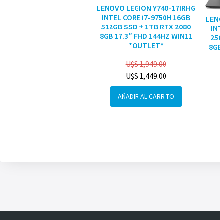
LENOVO LEGION Y740-17IRHG
INTEL CORE i7-9750H 16GB
LEN
512GB SSD + 1TB RTX 2080
IN
8GB 17.3″ FHD 144HZ WIN11
25
*OUTLET*
8GB
U$S
1,949.00
U$S
1,449.00
AÑADIR AL CARRITO