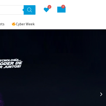
0
0
ets
Cyber Week