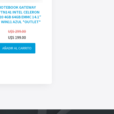
NOTEBOOK GATEWAY
TN141 INTEL CELERON
20 4GB 64GB EMMC 14.1″
 WIN11 AZUL *OUTLET*
U$S
299.00
U$S
199.00
AÑADIR AL CARRITO