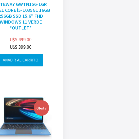
ATEWAY GWTN156-1GR
EL CORE i5-1035G1 16GB
256GB SSD 15.6″ FHD
WINDOWS 11 VERDE
*OUTLET*
U$S
499.00
U$S
399.00
AÑADIR AL CARRITO
¡Oferta!