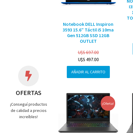
NO
I
TO
Notebook DELL Inspiron
3593 15.6″ Táctil i5 10ma
Gen 512GB SSD 12GB
OUTLET
U$S
697.00
U$S
497.00
AÑADIR AL CARRITO
OFERTAS
¡Oferta!
¡Conseguí productos
de calidad a precios
increíbles!