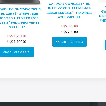
GATEWAY GWNC31514-BL
INTEL CORE i3-1115G4 4GB
OVO LEGION Y740-17ICHG
GW
128GB SSD 15.6″ FHD WIN11
TEL CORE i7-8750H 16GB
N40
AZUL OUTLET
6GB SSD + 1TB RTX 2080
FHD
 17.3″ FHD 144HZ WIN11
U$S
399.00
*OUTLET*
U$S
299.00
U$S
1,797.00
U$S
1,199.00
AÑADIR AL CARRITO
AÑADIR AL CARRITO