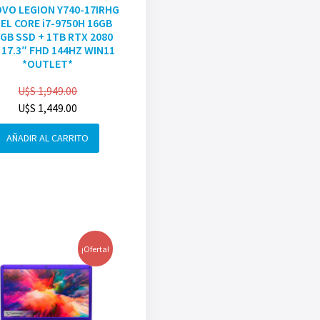
VO LEGION Y740-17IRHG
EL CORE i7-9750H 16GB
GB SSD + 1TB RTX 2080
 17.3″ FHD 144HZ WIN11
*OUTLET*
U$S
1,949.00
U$S
1,449.00
AÑADIR AL CARRITO
¡Oferta!