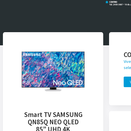
C
Vive
sele
Smart TV SAMSUNG
QN85Q NEO QLED
85” UHD 4K