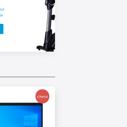
tus
te
¡Oferta!