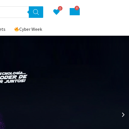
0
0
ets
Cyber Week