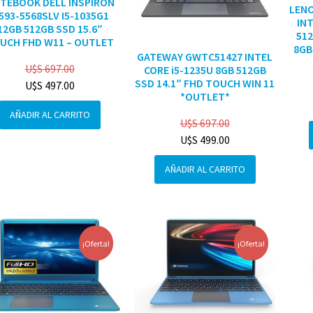
TEBOOK DELL INSPIRON
LENO
3593-5568SLV I5-1035G1
INT
12GB 512GB SSD 15.6″
512
UCH FHD W11 – OUTLET
8GB
GATEWAY GWTC51427 INTEL
U$S
697.00
CORE i5-1235U 8GB 512GB
SSD 14.1″ FHD TOUCH WIN 11
U$S
497.00
*OUTLET*
AÑADIR AL CARRITO
U$S
697.00
U$S
499.00
AÑADIR AL CARRITO
¡Oferta!
¡Oferta!