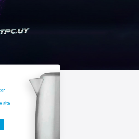
con
 alta