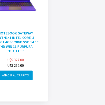
NOTEBOOK GATEWAY
TN141 INTEL CORE i3-
G1 4GB 128GB SSD 14.1″
FHD WIN 11 PÚRPURA
*OUTLET*
U$S
327.00
U$S
269.00
AÑADIR AL CARRITO