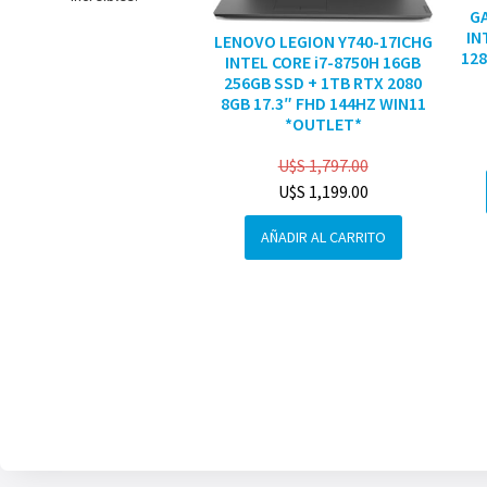
G
IN
LENOVO LEGION Y740-17ICHG
128
INTEL CORE i7-8750H 16GB
256GB SSD + 1TB RTX 2080
8GB 17.3″ FHD 144HZ WIN11
*OUTLET*
U$S
1,797.00
U$S
1,199.00
AÑADIR AL CARRITO