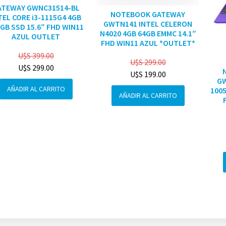
ATEWAY GWNC31514-BL
NOTEBOOK GATEWAY
TEL CORE i3-1115G4 4GB
GWTN141 INTEL CELERON
GB SSD 15.6″ FHD WIN11
N4020 4GB 64GB EMMC 14.1″
AZUL OUTLET
FHD WIN11 AZUL *OUTLET*
U$S
399.00
U$S
299.00
U$S
299.00
U$S
199.00
GW
AÑADIR AL CARRITO
1005
AÑADIR AL CARRITO