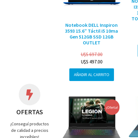
NO
I
TO
Notebook DELL Inspiron
3593 15.6″ Táctil i5 10ma
Gen 512GB SSD 12GB
OUTLET
U$S
697.00
U$S
497.00
AÑADIR AL CARRITO
¡Oferta!
OFERTAS
¡Conseguí productos
de calidad a precios
increíbles!