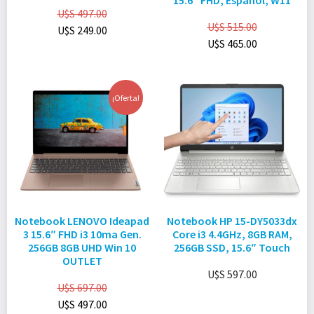
15.6″ FHD, Español, W11
U$S
497.00
U$S
515.00
U$S
249.00
U$S
465.00
¡Oferta!
Notebook LENOVO Ideapad
Notebook HP 15-DY5033dx
3 15.6″ FHD i3 10ma Gen.
Core i3 4.4GHz, 8GB RAM,
256GB 8GB UHD Win 10
256GB SSD, 15.6″ Touch
OUTLET
U$S
597.00
U$S
697.00
U$S
497.00