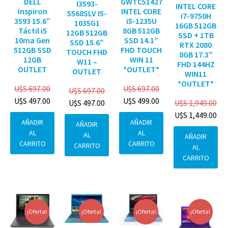
DELL
GWTC51427
I3593-
INTEL CORE
Inspiron
INTEL CORE
5568SLV I5-
i7-9750H
3593 15.6″
i5-1235U
1035G1
16GB 512GB
Táctil i5
8GB 512GB
12GB 512GB
SSD + 1TB
10ma Gen
SSD 14.1″
SSD 15.6″
RTX 2080
512GB SSD
FHD TOUCH
TOUCH FHD
8GB 17.3″
12GB
WIN 11
W11 –
FHD 144HZ
OUTLET
*OUTLET*
OUTLET
WIN11
*OUTLET*
U$S
697.00
U$S
697.00
U$S
697.00
U$S
497.00
U$S
499.00
U$S
1,949.00
U$S
497.00
U$S
1,449.00
AÑADIR
AÑADIR
AÑADIR
AL
AL
AL
AÑADIR
CARRITO
CARRITO
CARRITO
AL
CARRITO
¡Oferta!
¡Oferta!
¡Oferta!
¡Oferta!