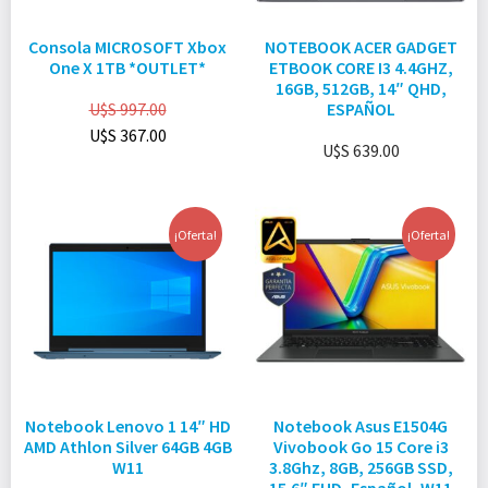
Consola MICROSOFT Xbox
NOTEBOOK ACER GADGET
One X 1TB *OUTLET*
ETBOOK CORE I3 4.4GHZ,
16GB, 512GB, 14″ QHD,
U$S
997.00
ESPAÑOL
U$S
367.00
U$S
639.00
¡Oferta!
¡Oferta!
Notebook Lenovo 1 14″ HD
Notebook Asus E1504G
AMD Athlon Silver 64GB 4GB
Vivobook Go 15 Core i3
W11
3.8Ghz, 8GB, 256GB SSD,