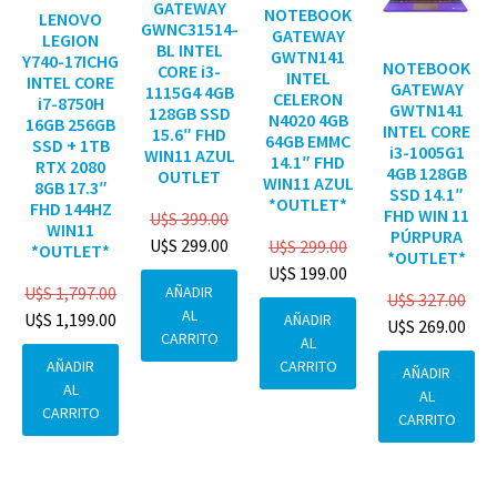
GATEWAY
NOTEBOOK
LENOVO
GWNC31514-
GATEWAY
LEGION
BL INTEL
GWTN141
Y740-17ICHG
NOTEBOOK
CORE i3-
INTEL
INTEL CORE
GATEWAY
1115G4 4GB
CELERON
i7-8750H
GWTN141
128GB SSD
N4020 4GB
16GB 256GB
INTEL CORE
15.6″ FHD
64GB EMMC
SSD + 1TB
i3-1005G1
WIN11 AZUL
14.1″ FHD
RTX 2080
4GB 128GB
OUTLET
WIN11 AZUL
8GB 17.3″
SSD 14.1″
*OUTLET*
FHD 144HZ
FHD WIN 11
U$S
399.00
WIN11
PÚRPURA
U$S
299.00
U$S
299.00
*OUTLET*
*OUTLET*
U$S
199.00
AÑADIR
U$S
1,797.00
U$S
327.00
AL
U$S
1,199.00
AÑADIR
U$S
269.00
CARRITO
AL
CARRITO
AÑADIR
AÑADIR
AL
AL
CARRITO
CARRITO