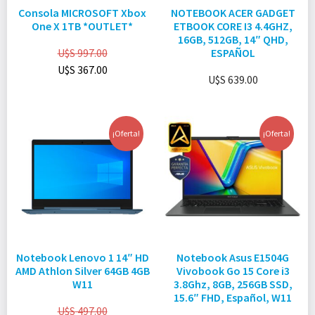
Consola MICROSOFT Xbox
NOTEBOOK ACER GADGET
One X 1TB *OUTLET*
ETBOOK CORE I3 4.4GHZ,
16GB, 512GB, 14″ QHD,
U$S
997.00
ESPAÑOL
U$S
367.00
U$S
639.00
¡Oferta!
¡Oferta!
Notebook Lenovo 1 14″ HD
Notebook Asus E1504G
AMD Athlon Silver 64GB 4GB
Vivobook Go 15 Core i3
W11
3.8Ghz, 8GB, 256GB SSD,
15.6″ FHD, Español, W11
U$S
497.00