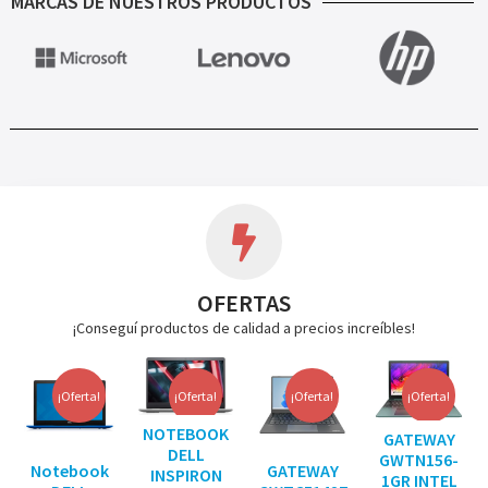
MARCAS DE NUESTROS PRODUCTOS
OFERTAS
¡Conseguí productos de calidad a precios increíbles!
¡Oferta!
¡Oferta!
¡Oferta!
¡Oferta!
NOTEBOOK
GATEWAY
DELL
GWTN156-
Notebook
GATEWAY
INSPIRON
1GR INTEL