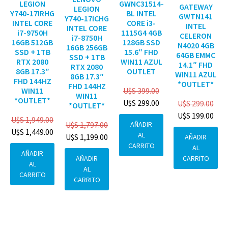
GWNC31514-
LEGION
GATEWAY
LEGION
BL INTEL
Y740-17IRHG
GWTN141
Y740-17ICHG
CORE i3-
INTEL CORE
INTEL
INTEL CORE
1115G4 4GB
i7-9750H
CELERON
i7-8750H
128GB SSD
16GB 512GB
N4020 4GB
16GB 256GB
15.6″ FHD
SSD + 1TB
64GB EMMC
SSD + 1TB
WIN11 AZUL
RTX 2080
14.1″ FHD
RTX 2080
OUTLET
8GB 17.3″
WIN11 AZUL
8GB 17.3″
FHD 144HZ
*OUTLET*
FHD 144HZ
U$S
399.00
WIN11
WIN11
*OUTLET*
U$S
299.00
U$S
299.00
*OUTLET*
U$S
199.00
U$S
1,949.00
AÑADIR
U$S
1,797.00
U$S
1,449.00
AL
U$S
1,199.00
AÑADIR
CARRITO
AL
AÑADIR
CARRITO
AÑADIR
AL
AL
CARRITO
CARRITO