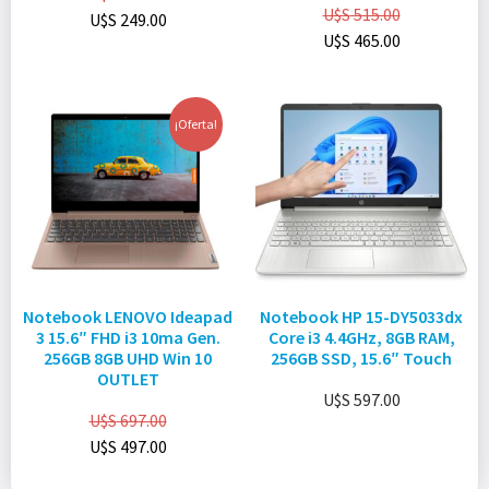
U$S
515.00
U$S
249.00
U$S
465.00
¡Oferta!
Notebook LENOVO Ideapad
Notebook HP 15-DY5033dx
3 15.6″ FHD i3 10ma Gen.
Core i3 4.4GHz, 8GB RAM,
256GB 8GB UHD Win 10
256GB SSD, 15.6″ Touch
OUTLET
U$S
597.00
U$S
697.00
U$S
497.00