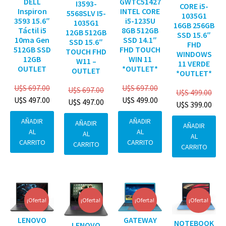
DELL
GWTC51427
I3593-
CORE i5-
Inspiron
INTEL CORE
5568SLV I5-
1035G1
3593 15.6″
i5-1235U
1035G1
16GB 256GB
Táctil i5
8GB 512GB
12GB 512GB
SSD 15.6″
10ma Gen
SSD 14.1″
SSD 15.6″
FHD
512GB SSD
FHD TOUCH
TOUCH FHD
WINDOWS
12GB
WIN 11
W11 –
11 VERDE
OUTLET
*OUTLET*
OUTLET
*OUTLET*
U$S
697.00
U$S
697.00
U$S
697.00
U$S
499.00
U$S
497.00
U$S
499.00
U$S
497.00
U$S
399.00
AÑADIR
AÑADIR
AÑADIR
AÑADIR
AL
AL
AL
AL
CARRITO
CARRITO
CARRITO
CARRITO
¡Oferta!
¡Oferta!
¡Oferta!
¡Oferta!
GATEWAY
LENOVO
NOTEBOOK
LENOVO