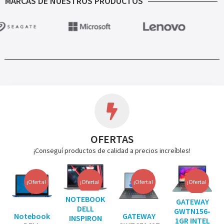
MARCAS DE NUESTROS PRODUCTOS
OFERTAS
¡Conseguí productos de calidad a precios increíbles!
¡Oferta!
¡Oferta!
¡Oferta!
¡Oferta!
NOTEBOOK
GATEWAY
DELL
GWTN156-
Notebook
GATEWAY
INSPIRON
1GR INTEL