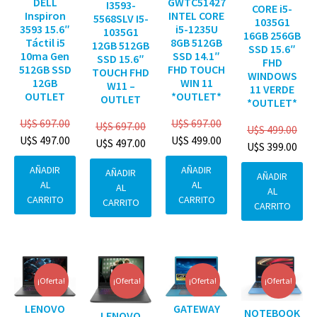
DELL
GWTC51427
I3593-
CORE i5-
Inspiron
INTEL CORE
5568SLV I5-
1035G1
3593 15.6″
i5-1235U
1035G1
16GB 256GB
Táctil i5
8GB 512GB
12GB 512GB
SSD 15.6″
10ma Gen
SSD 14.1″
SSD 15.6″
FHD
512GB SSD
FHD TOUCH
TOUCH FHD
WINDOWS
12GB
WIN 11
W11 –
11 VERDE
OUTLET
*OUTLET*
OUTLET
*OUTLET*
U$S
697.00
U$S
697.00
U$S
697.00
U$S
499.00
U$S
497.00
U$S
499.00
U$S
497.00
U$S
399.00
AÑADIR
AÑADIR
AÑADIR
AÑADIR
AL
AL
AL
AL
CARRITO
CARRITO
CARRITO
CARRITO
¡Oferta!
¡Oferta!
¡Oferta!
¡Oferta!
GATEWAY
LENOVO
NOTEBOOK
LENOVO