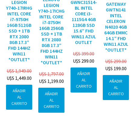
GWNC31514-
LEGION
GATEWAY
LEGION
BL INTEL
Y740-17IRHG
GWTN141
Y740-17ICHG
CORE i3-
INTEL CORE
INTEL
INTEL CORE
1115G4 4GB
i7-9750H
CELERON
i7-8750H
128GB SSD
16GB 512GB
N4020 4GB
16GB 256GB
15.6″ FHD
SSD + 1TB
64GB EMMC
SSD + 1TB
WIN11 AZUL
RTX 2080
14.1″ FHD
RTX 2080
OUTLET
8GB 17.3″
WIN11 AZUL
8GB 17.3″
FHD 144HZ
*OUTLET*
FHD 144HZ
U$S
399.00
WIN11
WIN11
*OUTLET*
U$S
299.00
U$S
299.00
*OUTLET*
U$S
199.00
U$S
1,949.00
AÑADIR
U$S
1,797.00
U$S
1,449.00
AL
U$S
1,199.00
AÑADIR
CARRITO
AL
AÑADIR
CARRITO
AÑADIR
AL
AL
CARRITO
CARRITO