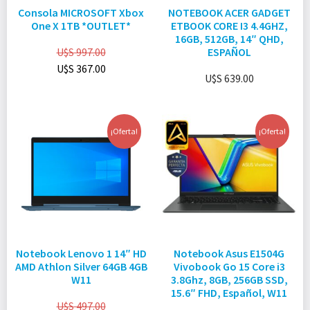
Consola MICROSOFT Xbox
NOTEBOOK ACER GADGET
One X 1TB *OUTLET*
ETBOOK CORE I3 4.4GHZ,
16GB, 512GB, 14″ QHD,
U$S
997.00
ESPAÑOL
U$S
367.00
U$S
639.00
¡Oferta!
¡Oferta!
Notebook Lenovo 1 14″ HD
Notebook Asus E1504G
AMD Athlon Silver 64GB 4GB
Vivobook Go 15 Core i3
W11
3.8Ghz, 8GB, 256GB SSD,
15.6″ FHD, Español, W11
U$S
497.00