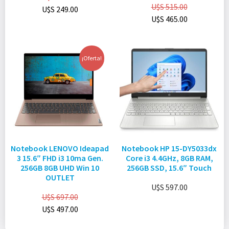
U$S
515.00
U$S
249.00
U$S
465.00
¡Oferta!
Notebook LENOVO Ideapad
Notebook HP 15-DY5033dx
3 15.6″ FHD i3 10ma Gen.
Core i3 4.4GHz, 8GB RAM,
256GB 8GB UHD Win 10
256GB SSD, 15.6″ Touch
OUTLET
U$S
597.00
U$S
697.00
U$S
497.00