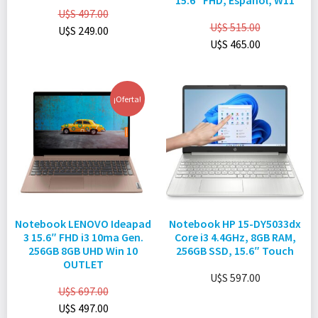
15.6″ FHD, Español, W11
U$S
497.00
U$S
515.00
U$S
249.00
U$S
465.00
¡Oferta!
Notebook LENOVO Ideapad
Notebook HP 15-DY5033dx
3 15.6″ FHD i3 10ma Gen.
Core i3 4.4GHz, 8GB RAM,
256GB 8GB UHD Win 10
256GB SSD, 15.6″ Touch
OUTLET
U$S
597.00
U$S
697.00
U$S
497.00