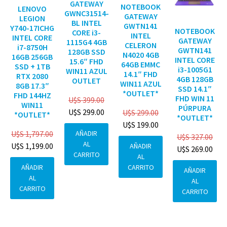
GATEWAY
NOTEBOOK
LENOVO
GWNC31514-
GATEWAY
LEGION
BL INTEL
GWTN141
Y740-17ICHG
NOTEBOOK
CORE i3-
INTEL
INTEL CORE
GATEWAY
1115G4 4GB
CELERON
i7-8750H
GWTN141
128GB SSD
N4020 4GB
16GB 256GB
INTEL CORE
15.6″ FHD
64GB EMMC
SSD + 1TB
i3-1005G1
WIN11 AZUL
14.1″ FHD
RTX 2080
4GB 128GB
OUTLET
WIN11 AZUL
8GB 17.3″
SSD 14.1″
*OUTLET*
FHD 144HZ
FHD WIN 11
U$S
399.00
WIN11
PÚRPURA
U$S
299.00
U$S
299.00
*OUTLET*
*OUTLET*
U$S
199.00
AÑADIR
U$S
1,797.00
U$S
327.00
AL
U$S
1,199.00
AÑADIR
U$S
269.00
CARRITO
AL
CARRITO
AÑADIR
AÑADIR
AL
AL
CARRITO
CARRITO