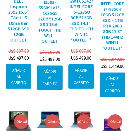
DELL
GWTC51427
I3593-
INTEL CORE
Inspiron
INTEL CORE
5568SLV I5-
i7-9750H
3593 15.6″
i5-1235U
1035G1
16GB 512GB
Táctil i5
8GB 512GB
12GB 512GB
SSD + 1TB
10ma Gen
SSD 14.1″
SSD 15.6″
RTX 2080
512GB SSD
FHD TOUCH
TOUCH FHD
8GB 17.3″
12GB
WIN 11
W11 –
FHD 144HZ
OUTLET
*OUTLET*
OUTLET
WIN11
*OUTLET*
U$S
697.00
U$S
697.00
U$S
697.00
U$S
497.00
U$S
499.00
U$S
1,949.00
U$S
497.00
U$S
1,449.00
AÑADIR
AÑADIR
AÑADIR
AL
AL
AL
AÑADIR
CARRITO
CARRITO
CARRITO
AL
CARRITO
¡Oferta!
¡Oferta!
¡Oferta!
¡Oferta!