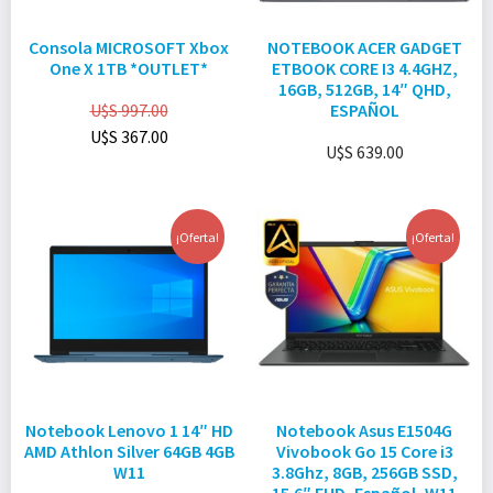
Consola MICROSOFT Xbox
NOTEBOOK ACER GADGET
One X 1TB *OUTLET*
ETBOOK CORE I3 4.4GHZ,
16GB, 512GB, 14″ QHD,
U$S
997.00
ESPAÑOL
U$S
367.00
U$S
639.00
¡Oferta!
¡Oferta!
Notebook Lenovo 1 14″ HD
Notebook Asus E1504G
AMD Athlon Silver 64GB 4GB
Vivobook Go 15 Core i3
W11
3.8Ghz, 8GB, 256GB SSD,