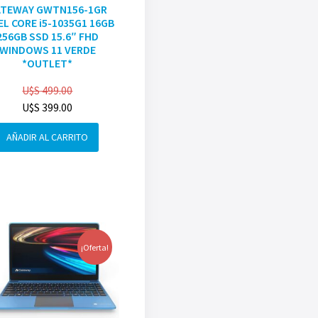
ATEWAY GWTN156-1GR
EL CORE i5-1035G1 16GB
256GB SSD 15.6″ FHD
WINDOWS 11 VERDE
*OUTLET*
U$S
499.00
U$S
399.00
AÑADIR AL CARRITO
¡Oferta!