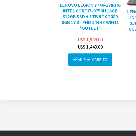
LENOVO LEGION Y740-17IRHG
INTEL CORE i7-9750H 16GB
LEN
512GB SSD + 1TB RTX 2080
IN
8GB 17.3″ FHD 144HZ WIN11
25
*OUTLET*
8GB
U$S
1,949.00
U$S
1,449.00
AÑADIR AL CARRITO