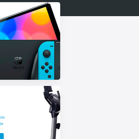
tus
te