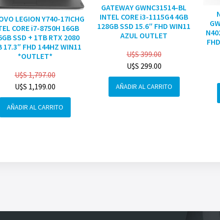
GATEWAY GWNC31514-BL
INTEL CORE i3-1115G4 4GB
OVO LEGION Y740-17ICHG
GW
128GB SSD 15.6″ FHD WIN11
TEL CORE i7-8750H 16GB
N40
AZUL OUTLET
6GB SSD + 1TB RTX 2080
FHD
 17.3″ FHD 144HZ WIN11
U$S
399.00
*OUTLET*
U$S
299.00
U$S
1,797.00
U$S
1,199.00
AÑADIR AL CARRITO
AÑADIR AL CARRITO