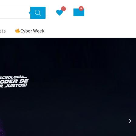
0
0
ets
Cyber Week