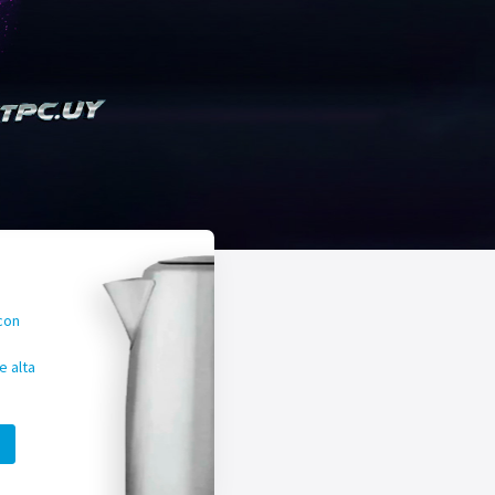
con
 alta