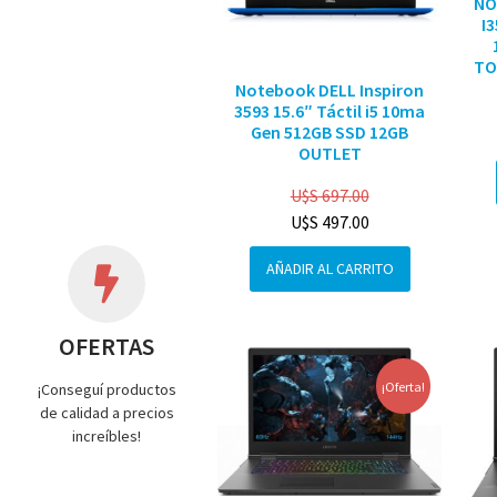
NO
I
TO
Notebook DELL Inspiron
3593 15.6″ Táctil i5 10ma
Gen 512GB SSD 12GB
OUTLET
U$S
697.00
U$S
497.00
AÑADIR AL CARRITO
OFERTAS
¡Oferta!
¡Conseguí productos
de calidad a precios
increíbles!