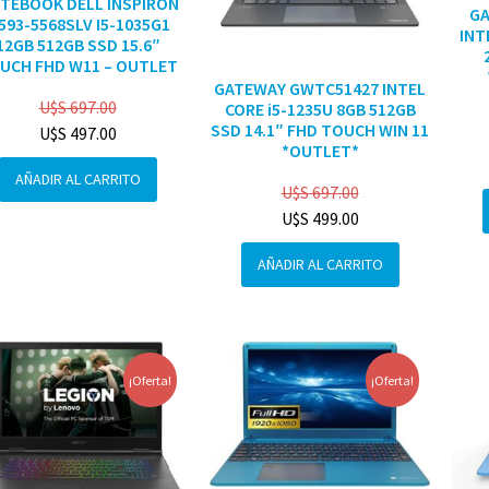
TEBOOK DELL INSPIRON
G
3593-5568SLV I5-1035G1
INT
12GB 512GB SSD 15.6″
UCH FHD W11 – OUTLET
GATEWAY GWTC51427 INTEL
U$S
697.00
CORE i5-1235U 8GB 512GB
SSD 14.1″ FHD TOUCH WIN 11
U$S
497.00
*OUTLET*
AÑADIR AL CARRITO
U$S
697.00
U$S
499.00
AÑADIR AL CARRITO
¡Oferta!
¡Oferta!