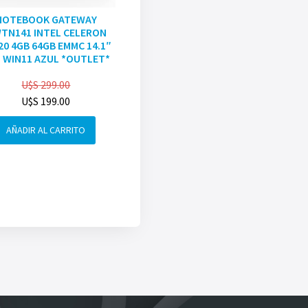
NOTEBOOK GATEWAY
TN141 INTEL CELERON
20 4GB 64GB EMMC 14.1″
 WIN11 AZUL *OUTLET*
U$S
299.00
U$S
199.00
AÑADIR AL CARRITO