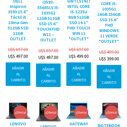
DELL
GWTC51427
I3593-
CORE i5-
Inspiron
INTEL CORE
5568SLV I5-
1035G1
3593 15.6″
i5-1235U
1035G1
16GB 256GB
Táctil i5
8GB 512GB
12GB 512GB
SSD 15.6″
10ma Gen
SSD 14.1″
SSD 15.6″
FHD
512GB SSD
FHD TOUCH
TOUCH FHD
WINDOWS
12GB
WIN 11
W11 –
11 VERDE
OUTLET
*OUTLET*
OUTLET
*OUTLET*
U$S
697.00
U$S
697.00
U$S
697.00
U$S
499.00
U$S
497.00
U$S
499.00
U$S
497.00
U$S
399.00
AÑADIR
AÑADIR
AÑADIR
AÑADIR
AL
AL
AL
AL
CARRITO
CARRITO
CARRITO
CARRITO
¡Oferta!
¡Oferta!
¡Oferta!
¡Oferta!
GATEWAY
LENOVO
NOTEBOOK
LENOVO