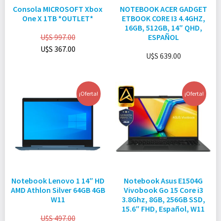
Consola MICROSOFT Xbox
NOTEBOOK ACER GADGET
One X 1TB *OUTLET*
ETBOOK CORE I3 4.4GHZ,
16GB, 512GB, 14″ QHD,
U$S
997.00
ESPAÑOL
U$S
367.00
U$S
639.00
¡Oferta!
¡Oferta!
Notebook Lenovo 1 14″ HD
Notebook Asus E1504G
AMD Athlon Silver 64GB 4GB
Vivobook Go 15 Core i3
W11
3.8Ghz, 8GB, 256GB SSD,
15.6″ FHD, Español, W11
U$S
497.00