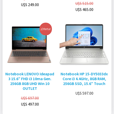
U$S
515.00
U$S
249.00
U$S
465.00
¡Oferta!
Notebook LENOVO Ideapad
Notebook HP 15-DY5033dx
3 15.6″ FHD i3 10ma Gen.
Core i3 4.4GHz, 8GB RAM,
256GB 8GB UHD Win 10
256GB SSD, 15.6″ Touch
OUTLET
U$S
597.00
U$S
697.00
U$S
497.00