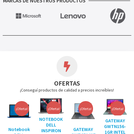
MARCAS DE NUESTROS PRODUCTOS
OFERTAS
¡Conseguí productos de calidad a precios increíbles!
¡Oferta!
¡Oferta!
¡Oferta!
¡Oferta!
NOTEBOOK
GATEWAY
DELL
GWTN156-
Notebook
GATEWAY
INSPIRON
1GR INTEL