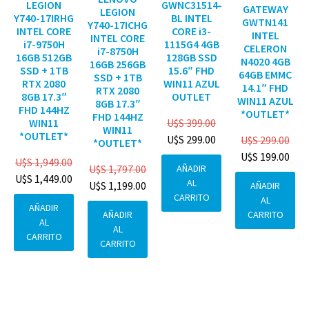
GWNC31514-
LEGION
GATEWAY
LEGION
BL INTEL
Y740-17IRHG
GWTN141
Y740-17ICHG
CORE i3-
INTEL CORE
INTEL
INTEL CORE
1115G4 4GB
i7-9750H
CELERON
i7-8750H
128GB SSD
16GB 512GB
N4020 4GB
16GB 256GB
15.6″ FHD
SSD + 1TB
64GB EMMC
SSD + 1TB
WIN11 AZUL
RTX 2080
14.1″ FHD
RTX 2080
OUTLET
8GB 17.3″
WIN11 AZUL
8GB 17.3″
FHD 144HZ
*OUTLET*
FHD 144HZ
U$S
399.00
WIN11
WIN11
*OUTLET*
U$S
299.00
U$S
299.00
*OUTLET*
U$S
199.00
U$S
1,949.00
AÑADIR
U$S
1,797.00
U$S
1,449.00
AL
U$S
1,199.00
AÑADIR
CARRITO
AL
AÑADIR
CARRITO
AÑADIR
AL
AL
CARRITO
CARRITO