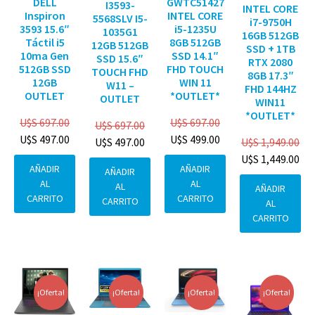
DELL
GWTC51427
I3593-
INTEL CORE
Inspiron
INTEL CORE
5568SLV I5-
i7-9750H
3593 15.6″
i5-1235U
1035G1
16GB 512GB
Táctil i5
8GB 512GB
12GB 512GB
SSD + 1TB
10ma Gen
SSD 14.1″
SSD 15.6″
RTX 2080
512GB SSD
FHD TOUCH
TOUCH FHD
8GB 17.3″
12GB
WIN 11
W11 –
FHD 144HZ
OUTLET
*OUTLET*
OUTLET
WIN11
*OUTLET*
U$S
697.00
U$S
697.00
U$S
697.00
U$S
497.00
U$S
499.00
U$S
1,949.00
U$S
497.00
U$S
1,449.00
AÑADIR
AÑADIR
AÑADIR
AL
AL
AL
AÑADIR
CARRITO
CARRITO
CARRITO
AL
CARRITO
¡Oferta!
¡Oferta!
¡Oferta!
¡Oferta!