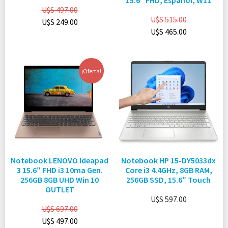
15.6″ FHD, Español, W11
U$S
497.00
U$S
515.00
U$S
249.00
U$S
465.00
¡Oferta!
Notebook LENOVO Ideapad
Notebook HP 15-DY5033dx
3 15.6″ FHD i3 10ma Gen.
Core i3 4.4GHz, 8GB RAM,
256GB 8GB UHD Win 10
256GB SSD, 15.6″ Touch
OUTLET
U$S
597.00
U$S
697.00
U$S
497.00