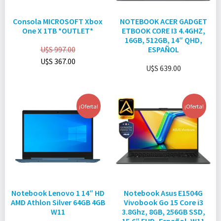
Consola MICROSOFT Xbox
NOTEBOOK ACER GADGET
One X 1TB *OUTLET*
ETBOOK CORE I3 4.4GHZ,
16GB, 512GB, 14″ QHD,
U$S
997.00
ESPAÑOL
U$S
367.00
U$S
639.00
¡Oferta!
¡Oferta!
Notebook Lenovo 1 14″ HD
Notebook Asus E1504G
AMD Athlon Silver 64GB 4GB
Vivobook Go 15 Core i3
W11
3.8Ghz, 8GB, 256GB SSD,