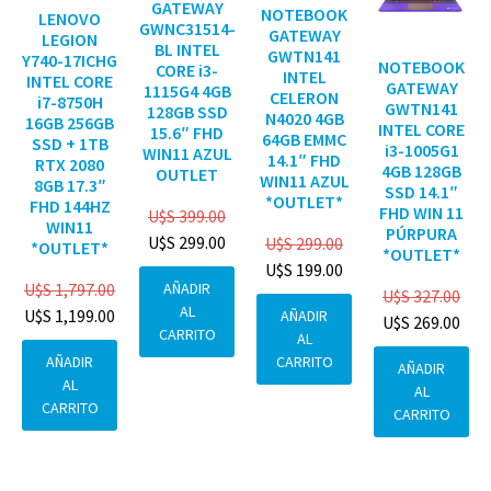
GATEWAY
NOTEBOOK
LENOVO
GWNC31514-
GATEWAY
LEGION
BL INTEL
GWTN141
Y740-17ICHG
NOTEBOOK
CORE i3-
INTEL
INTEL CORE
GATEWAY
1115G4 4GB
CELERON
i7-8750H
GWTN141
128GB SSD
N4020 4GB
16GB 256GB
INTEL CORE
15.6″ FHD
64GB EMMC
SSD + 1TB
i3-1005G1
WIN11 AZUL
14.1″ FHD
RTX 2080
4GB 128GB
OUTLET
WIN11 AZUL
8GB 17.3″
SSD 14.1″
*OUTLET*
FHD 144HZ
FHD WIN 11
U$S
399.00
WIN11
PÚRPURA
U$S
299.00
U$S
299.00
*OUTLET*
*OUTLET*
U$S
199.00
AÑADIR
U$S
1,797.00
U$S
327.00
AL
U$S
1,199.00
AÑADIR
U$S
269.00
CARRITO
AL
CARRITO
AÑADIR
AÑADIR
AL
AL
CARRITO
CARRITO