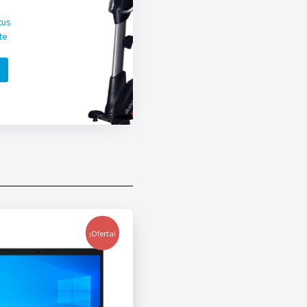
tus
te
¡Oferta!