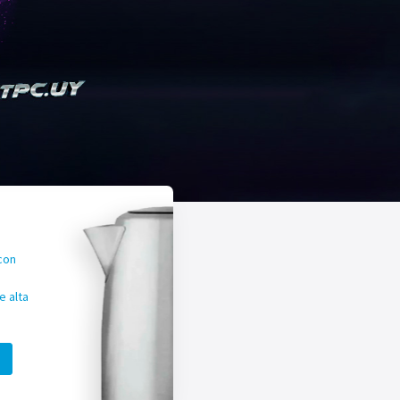
con
 alta