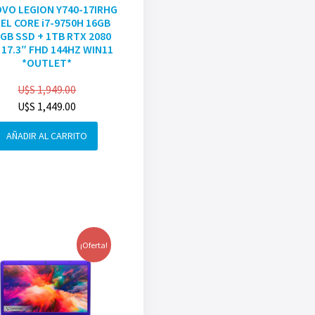
VO LEGION Y740-17IRHG
EL CORE i7-9750H 16GB
GB SSD + 1TB RTX 2080
 17.3″ FHD 144HZ WIN11
*OUTLET*
U$S
1,949.00
U$S
1,449.00
AÑADIR AL CARRITO
¡Oferta!