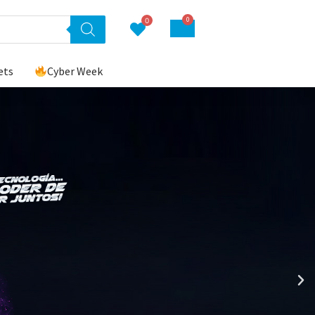
0
0
ets
Cyber Week