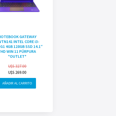
NOTEBOOK GATEWAY
TN141 INTEL CORE i3-
G1 4GB 128GB SSD 14.1″
FHD WIN 11 PÚRPURA
*OUTLET*
U$S
327.00
U$S
269.00
AÑADIR AL CARRITO