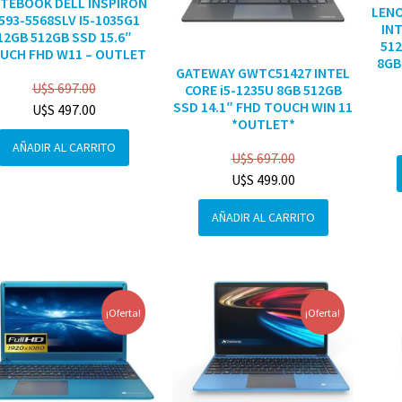
TEBOOK DELL INSPIRON
LENO
3593-5568SLV I5-1035G1
INT
12GB 512GB SSD 15.6″
512
UCH FHD W11 – OUTLET
8GB
GATEWAY GWTC51427 INTEL
U$S
697.00
CORE i5-1235U 8GB 512GB
SSD 14.1″ FHD TOUCH WIN 11
U$S
497.00
*OUTLET*
AÑADIR AL CARRITO
U$S
697.00
U$S
499.00
AÑADIR AL CARRITO
¡Oferta!
¡Oferta!