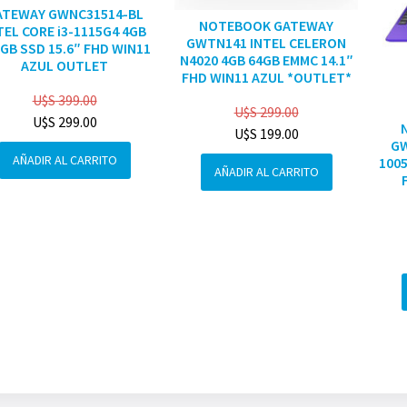
ATEWAY GWNC31514-BL
NOTEBOOK GATEWAY
TEL CORE i3-1115G4 4GB
GWTN141 INTEL CELERON
GB SSD 15.6″ FHD WIN11
N4020 4GB 64GB EMMC 14.1″
AZUL OUTLET
FHD WIN11 AZUL *OUTLET*
U$S
399.00
U$S
299.00
U$S
299.00
U$S
199.00
GW
AÑADIR AL CARRITO
1005
AÑADIR AL CARRITO