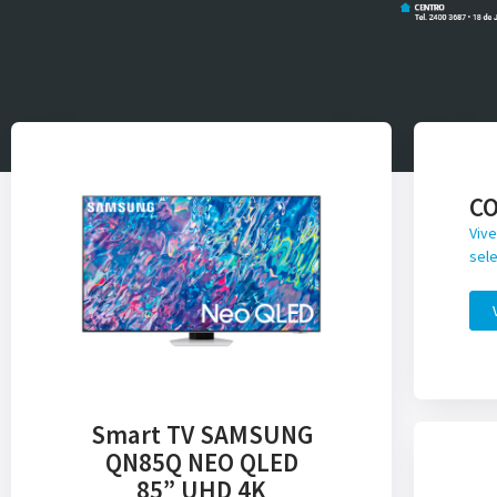
C
Vive
sele
Smart TV SAMSUNG
QN85Q NEO QLED
85” UHD 4K