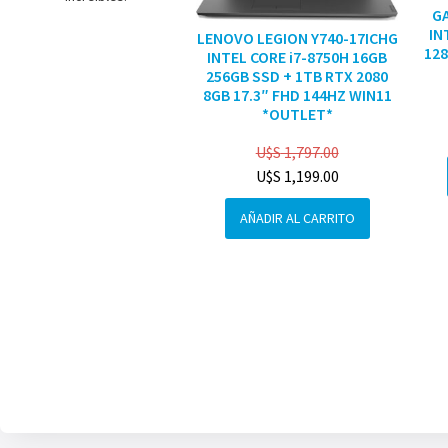
G
IN
LENOVO LEGION Y740-17ICHG
128
INTEL CORE i7-8750H 16GB
256GB SSD + 1TB RTX 2080
8GB 17.3″ FHD 144HZ WIN11
*OUTLET*
U$S
1,797.00
U$S
1,199.00
AÑADIR AL CARRITO