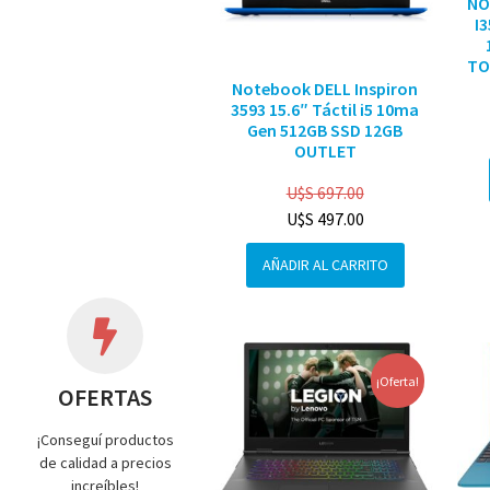
NO
I
TO
Notebook DELL Inspiron
3593 15.6″ Táctil i5 10ma
Gen 512GB SSD 12GB
OUTLET
U$S
697.00
U$S
497.00
AÑADIR AL CARRITO
¡Oferta!
OFERTAS
¡Conseguí productos
de calidad a precios
increíbles!