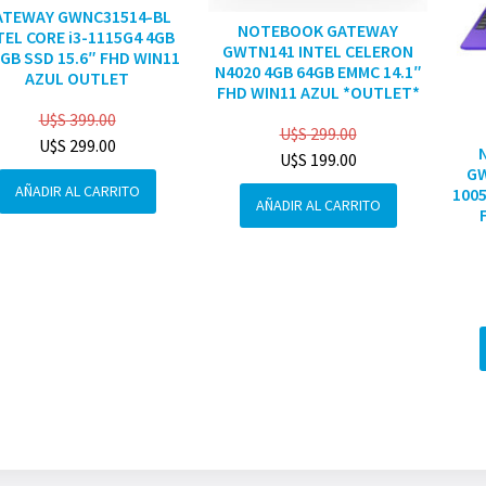
ATEWAY GWNC31514-BL
NOTEBOOK GATEWAY
TEL CORE i3-1115G4 4GB
GWTN141 INTEL CELERON
GB SSD 15.6″ FHD WIN11
N4020 4GB 64GB EMMC 14.1″
AZUL OUTLET
FHD WIN11 AZUL *OUTLET*
U$S
399.00
U$S
299.00
U$S
299.00
U$S
199.00
GW
AÑADIR AL CARRITO
1005
AÑADIR AL CARRITO