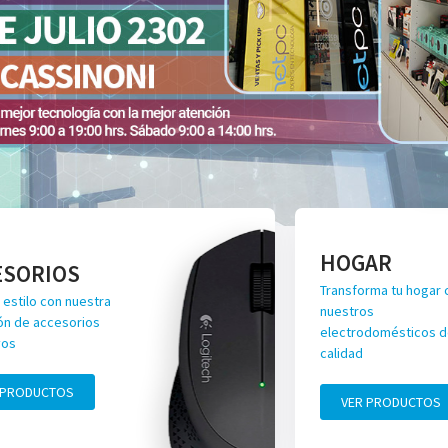
HOGAR
ESORIOS
Transforma tu hogar 
 estilo con nuestra
nuestros
ón de accesorios
electrodomésticos de
vos
calidad
 PRODUCTOS
VER PRODUCTOS