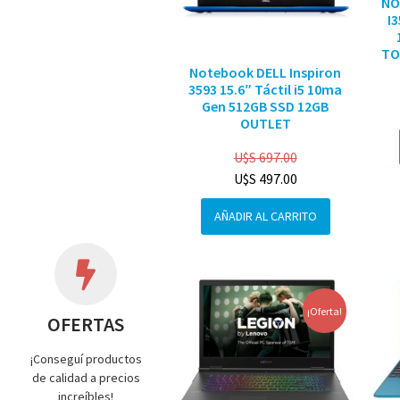
NO
I
TO
Notebook DELL Inspiron
3593 15.6″ Táctil i5 10ma
Gen 512GB SSD 12GB
OUTLET
U$S
697.00
U$S
497.00
AÑADIR AL CARRITO
¡Oferta!
OFERTAS
¡Conseguí productos
de calidad a precios
increíbles!