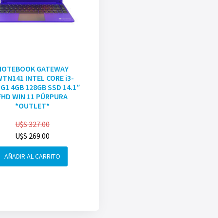
NOTEBOOK GATEWAY
TN141 INTEL CORE i3-
G1 4GB 128GB SSD 14.1″
FHD WIN 11 PÚRPURA
*OUTLET*
U$S
327.00
U$S
269.00
AÑADIR AL CARRITO