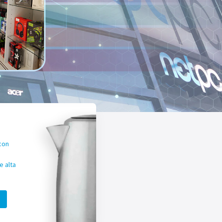
con
 alta