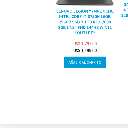
G
IN
LENOVO LEGION Y740-17ICHG
128
INTEL CORE i7-8750H 16GB
256GB SSD + 1TB RTX 2080
8GB 17.3″ FHD 144HZ WIN11
*OUTLET*
U$S
1,797.00
U$S
1,199.00
AÑADIR AL CARRITO