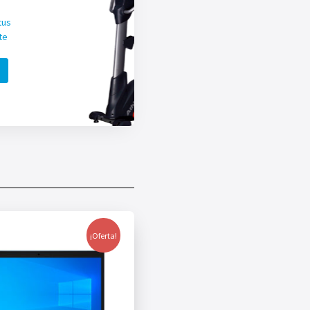
tus
te
¡Oferta!