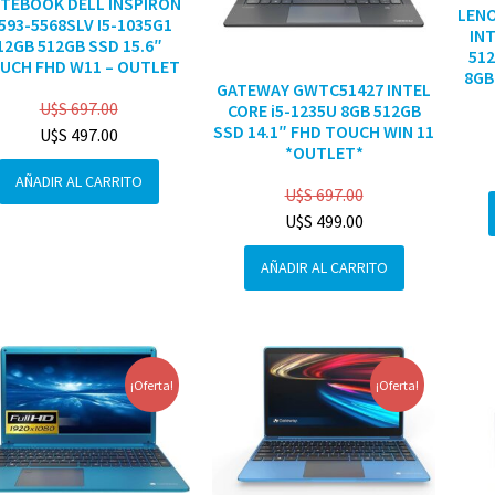
TEBOOK DELL INSPIRON
LENO
3593-5568SLV I5-1035G1
INT
12GB 512GB SSD 15.6″
512
UCH FHD W11 – OUTLET
8GB
GATEWAY GWTC51427 INTEL
U$S
697.00
CORE i5-1235U 8GB 512GB
SSD 14.1″ FHD TOUCH WIN 11
U$S
497.00
*OUTLET*
AÑADIR AL CARRITO
U$S
697.00
U$S
499.00
AÑADIR AL CARRITO
¡Oferta!
¡Oferta!