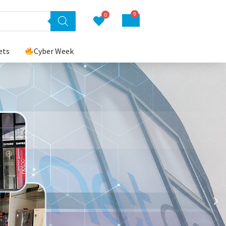
0
0
ets
Cyber Week