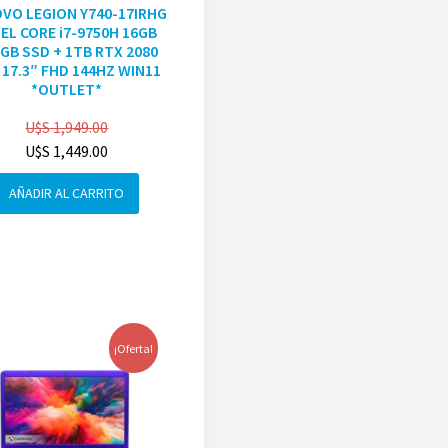
VO LEGION Y740-17IRHG
EL CORE i7-9750H 16GB
GB SSD + 1TB RTX 2080
 17.3″ FHD 144HZ WIN11
*OUTLET*
U$S
1,949.00
U$S
1,449.00
AÑADIR AL CARRITO
¡Oferta!