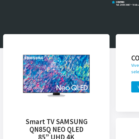
C
Vive
sele
Smart TV SAMSUNG
QN85Q NEO QLED
85” UHD 4K