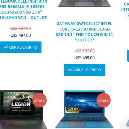
TEBOOK DELL INSPIRON
G
3593-5568SLV I5-1035G1
INT
12GB 512GB SSD 15.6″
UCH FHD W11 – OUTLET
GATEWAY GWTC51427 INTEL
U$S
697.00
CORE i5-1235U 8GB 512GB
SSD 14.1″ FHD TOUCH WIN 11
U$S
497.00
*OUTLET*
AÑADIR AL CARRITO
U$S
697.00
U$S
499.00
AÑADIR AL CARRITO
¡Oferta!
¡Oferta!