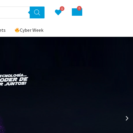
0
0
ets
Cyber Week