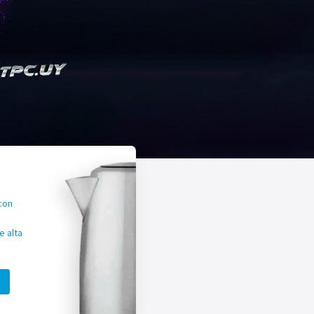
con
 alta