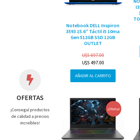
NO
I
TO
Notebook DELL Inspiron
3593 15.6″ Táctil i5 10ma
Gen 512GB SSD 12GB
OUTLET
U$S
697.00
U$S
497.00
AÑADIR AL CARRITO
OFERTAS
¡Oferta!
¡Conseguí productos
de calidad a precios
increíbles!