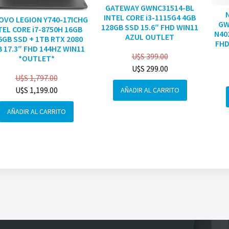
GATEWAY GWNC31514-BL
INTEL CORE i3-1115G4 4GB
OVO LEGION Y740-17ICHG
GW
128GB SSD 15.6″ FHD WIN11
TEL CORE i7-8750H 16GB
N40
AZUL OUTLET
6GB SSD + 1TB RTX 2080
FHD
 17.3″ FHD 144HZ WIN11
U$S
399.00
*OUTLET*
U$S
299.00
U$S
1,797.00
U$S
1,199.00
AÑADIR AL CARRITO
AÑADIR AL CARRITO