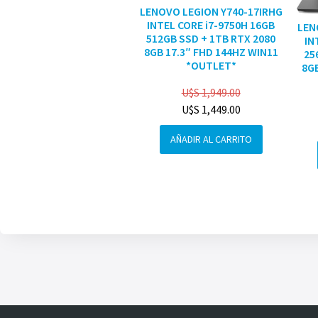
LENOVO LEGION Y740-17IRHG
INTEL CORE i7-9750H 16GB
LEN
512GB SSD + 1TB RTX 2080
IN
8GB 17.3″ FHD 144HZ WIN11
25
*OUTLET*
8GB
U$S
1,949.00
U$S
1,449.00
AÑADIR AL CARRITO