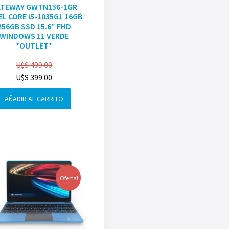
ATEWAY GWTN156-1GR
EL CORE i5-1035G1 16GB
256GB SSD 15.6″ FHD
WINDOWS 11 VERDE
*OUTLET*
U$S
499.00
U$S
399.00
AÑADIR AL CARRITO
¡Oferta!