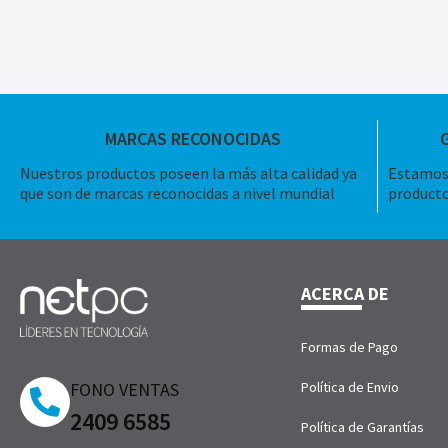
MARCAS RECONOCIDAS
Nuestros productos poseen la más alta calidad ya
Estamos 
que son de marcas reconocidas a nivel mundial
producto
ACERCA DE
Formas de Pago
FONO VENTAS
Política de Envio
2409 6585
Política de Garantías