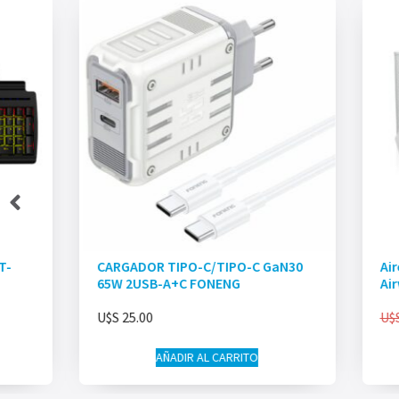
T-
CARGADOR TIPO-C/TIPO-C GaN30
Ai
65W 2USB-A+C FONENG
Ai
U$S
25.00
U$
AÑADIR AL CARRITO