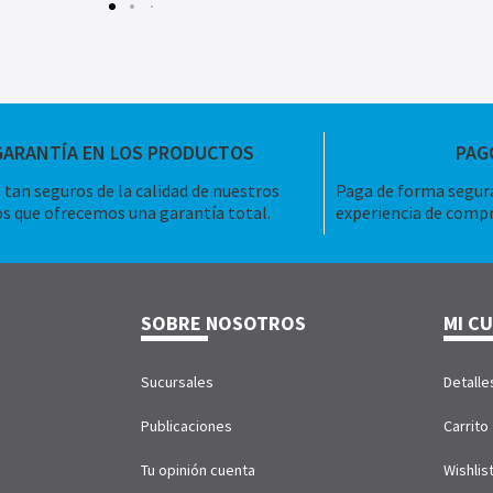
GARANTÍA EN LOS PRODUCTOS
PAG
tan seguros de la calidad de nuestros
Paga de forma segura
s que ofrecemos una garantía total.
experiencia de compr
SOBRE NOSOTROS
MI C
Sucursales
Detalle
Publicaciones
Carrito
Tu opinión cuenta
Wishlis