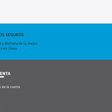
OS SEGUROS
 y disfruta de la mejor
a en línea.
UENTA
s de la cuenta
t