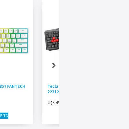
857 FANTECH
Teclado Gaming Ziva 4en1 Trust Es
22312
U$S
49.00
RRITO
AÑADIR AL CARRITO