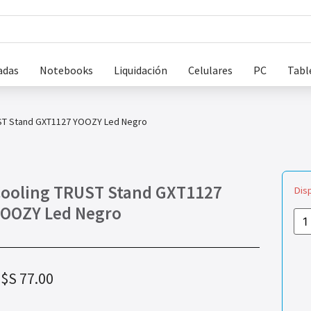
adas
Notebooks
Liquidación
Celulares
PC
Tabl
ST Stand GXT1127 YOOZY Led Negro
ooling TRUST Stand GXT1127
Dis
OOZY Led Negro
$S
77.00