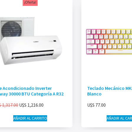
¡Oferta!
re Acondicionado Inverter
Teclado Mecánico MK
rway 30000 BTU Categoría A R32
Blanco
S
1,317.00
U$S
1,216.00
U$S
77.00
AÑADIR AL CARRITO
AÑADIR AL CA