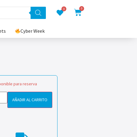
0
0
ets
Cyber Week
ponible para reserva
AÑADIR AL CARRITO