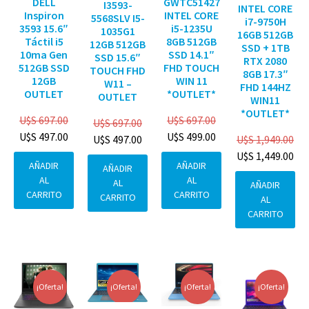
DELL
GWTC51427
I3593-
INTEL CORE
Inspiron
INTEL CORE
5568SLV I5-
i7-9750H
3593 15.6″
i5-1235U
1035G1
16GB 512GB
Táctil i5
8GB 512GB
12GB 512GB
SSD + 1TB
10ma Gen
SSD 14.1″
SSD 15.6″
RTX 2080
512GB SSD
FHD TOUCH
TOUCH FHD
8GB 17.3″
12GB
WIN 11
W11 –
FHD 144HZ
OUTLET
*OUTLET*
OUTLET
WIN11
*OUTLET*
U$S
697.00
U$S
697.00
U$S
697.00
U$S
497.00
U$S
499.00
U$S
1,949.00
U$S
497.00
U$S
1,449.00
AÑADIR
AÑADIR
AÑADIR
AL
AL
AL
AÑADIR
CARRITO
CARRITO
CARRITO
AL
CARRITO
¡Oferta!
¡Oferta!
¡Oferta!
¡Oferta!