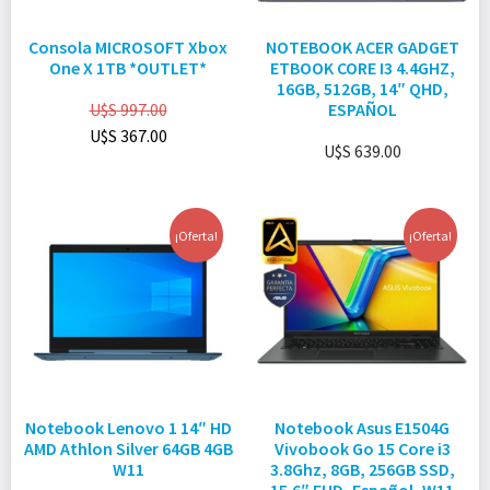
Consola MICROSOFT Xbox
NOTEBOOK ACER GADGET
One X 1TB *OUTLET*
ETBOOK CORE I3 4.4GHZ,
16GB, 512GB, 14″ QHD,
U$S
997.00
ESPAÑOL
U$S
367.00
U$S
639.00
¡Oferta!
¡Oferta!
Notebook Lenovo 1 14″ HD
Notebook Asus E1504G
AMD Athlon Silver 64GB 4GB
Vivobook Go 15 Core i3
W11
3.8Ghz, 8GB, 256GB SSD,