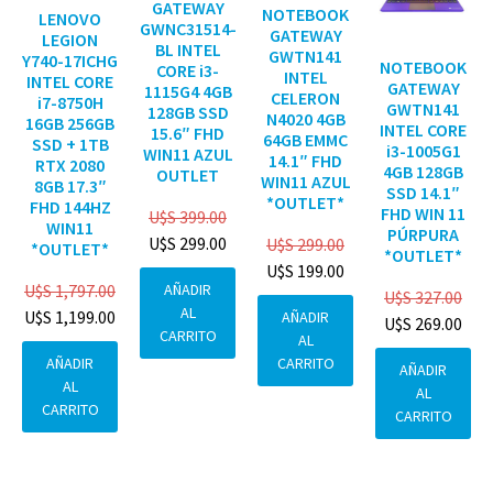
GATEWAY
NOTEBOOK
LENOVO
GWNC31514-
GATEWAY
LEGION
BL INTEL
GWTN141
Y740-17ICHG
NOTEBOOK
CORE i3-
INTEL
INTEL CORE
GATEWAY
1115G4 4GB
CELERON
i7-8750H
GWTN141
128GB SSD
N4020 4GB
16GB 256GB
INTEL CORE
15.6″ FHD
64GB EMMC
SSD + 1TB
i3-1005G1
WIN11 AZUL
14.1″ FHD
RTX 2080
4GB 128GB
OUTLET
WIN11 AZUL
8GB 17.3″
SSD 14.1″
*OUTLET*
FHD 144HZ
FHD WIN 11
U$S
399.00
WIN11
PÚRPURA
U$S
299.00
U$S
299.00
*OUTLET*
*OUTLET*
U$S
199.00
AÑADIR
U$S
1,797.00
U$S
327.00
AL
U$S
1,199.00
AÑADIR
U$S
269.00
CARRITO
AL
CARRITO
AÑADIR
AÑADIR
AL
AL
CARRITO
CARRITO