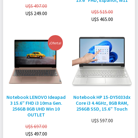
15.6″ FHD, Español, W11
U$S
497.00
U$S
515.00
U$S
249.00
U$S
465.00
¡Oferta!
Notebook LENOVO Ideapad
Notebook HP 15-DY5033dx
3 15.6″ FHD i3 10ma Gen.
Core i3 4.4GHz, 8GB RAM,
256GB 8GB UHD Win 10
256GB SSD, 15.6″ Touch
OUTLET
U$S
597.00
U$S
697.00
U$S
497.00