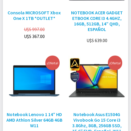
Consola MICROSOFT Xbox
NOTEBOOK ACER GADGET
One X 1TB *OUTLET*
ETBOOK CORE I3 4.4GHZ,
16GB, 512GB, 14″ QHD,
U$S
997.00
ESPAÑOL
U$S
367.00
U$S
639.00
¡Oferta!
¡Oferta!
Notebook Lenovo 1 14″ HD
Notebook Asus E1504G
AMD Athlon Silver 64GB 4GB
Vivobook Go 15 Core i3
W11
3.8Ghz, 8GB, 256GB SSD,