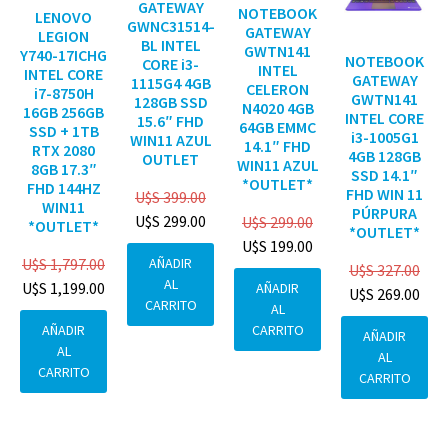
GATEWAY
NOTEBOOK
LENOVO
GWNC31514-
GATEWAY
LEGION
BL INTEL
GWTN141
Y740-17ICHG
NOTEBOOK
CORE i3-
INTEL
INTEL CORE
GATEWAY
1115G4 4GB
CELERON
i7-8750H
GWTN141
128GB SSD
N4020 4GB
16GB 256GB
INTEL CORE
15.6″ FHD
64GB EMMC
SSD + 1TB
i3-1005G1
WIN11 AZUL
14.1″ FHD
RTX 2080
4GB 128GB
OUTLET
WIN11 AZUL
8GB 17.3″
SSD 14.1″
*OUTLET*
FHD 144HZ
FHD WIN 11
U$S
399.00
WIN11
PÚRPURA
U$S
299.00
U$S
299.00
*OUTLET*
*OUTLET*
U$S
199.00
AÑADIR
U$S
1,797.00
U$S
327.00
AL
U$S
1,199.00
AÑADIR
U$S
269.00
CARRITO
AL
CARRITO
AÑADIR
AÑADIR
AL
AL
CARRITO
CARRITO