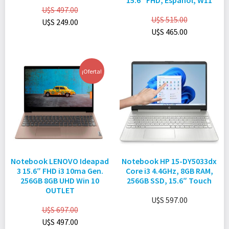
15.6″ FHD, Español, W11
U$S
497.00
U$S
515.00
U$S
249.00
U$S
465.00
¡Oferta!
Notebook LENOVO Ideapad
Notebook HP 15-DY5033dx
3 15.6″ FHD i3 10ma Gen.
Core i3 4.4GHz, 8GB RAM,
256GB 8GB UHD Win 10
256GB SSD, 15.6″ Touch
OUTLET
U$S
597.00
U$S
697.00
U$S
497.00