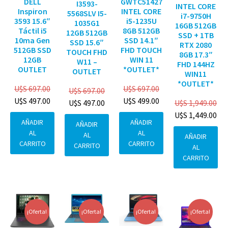
DELL
GWTC51427
I3593-
INTEL CORE
Inspiron
INTEL CORE
5568SLV I5-
i7-9750H
3593 15.6″
i5-1235U
1035G1
16GB 512GB
Táctil i5
8GB 512GB
12GB 512GB
SSD + 1TB
10ma Gen
SSD 14.1″
SSD 15.6″
RTX 2080
512GB SSD
FHD TOUCH
TOUCH FHD
8GB 17.3″
12GB
WIN 11
W11 –
FHD 144HZ
OUTLET
*OUTLET*
OUTLET
WIN11
*OUTLET*
U$S
697.00
U$S
697.00
U$S
697.00
U$S
497.00
U$S
499.00
U$S
1,949.00
U$S
497.00
U$S
1,449.00
AÑADIR
AÑADIR
AÑADIR
AL
AL
AL
AÑADIR
CARRITO
CARRITO
CARRITO
AL
CARRITO
¡Oferta!
¡Oferta!
¡Oferta!
¡Oferta!