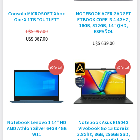
Consola MICROSOFT Xbox
NOTEBOOK ACER GADGET
One X 1TB *OUTLET*
ETBOOK CORE I3 4.4GHZ,
16GB, 512GB, 14″ QHD,
U$S
997.00
ESPAÑOL
U$S
367.00
U$S
639.00
¡Oferta!
¡Oferta!
Notebook Lenovo 1 14″ HD
Notebook Asus E1504G
AMD Athlon Silver 64GB 4GB
Vivobook Go 15 Core i3
W11
3.8Ghz, 8GB, 256GB SSD,