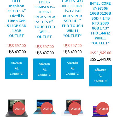
DELL
GWTC51427
I3593-
INTEL CORE
Inspiron
INTEL CORE
5568SLV I5-
i7-9750H
3593 15.6″
i5-1235U
1035G1
16GB 512GB
Táctil i5
8GB 512GB
12GB 512GB
SSD + 1TB
10ma Gen
SSD 14.1″
SSD 15.6″
RTX 2080
512GB SSD
FHD TOUCH
TOUCH FHD
8GB 17.3″
12GB
WIN 11
W11 –
FHD 144HZ
OUTLET
*OUTLET*
OUTLET
WIN11
*OUTLET*
U$S
697.00
U$S
697.00
U$S
697.00
U$S
497.00
U$S
499.00
U$S
1,949.00
U$S
497.00
U$S
1,449.00
AÑADIR
AÑADIR
AÑADIR
AL
AL
AL
AÑADIR
CARRITO
CARRITO
CARRITO
AL
CARRITO
¡Oferta!
¡Oferta!
¡Oferta!
¡Oferta!