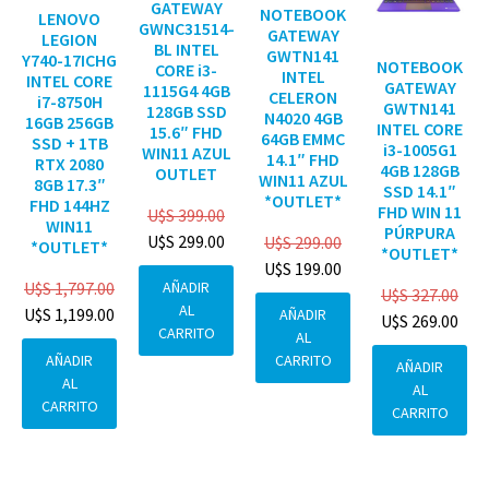
GATEWAY
NOTEBOOK
LENOVO
GWNC31514-
GATEWAY
LEGION
BL INTEL
GWTN141
Y740-17ICHG
NOTEBOOK
CORE i3-
INTEL
INTEL CORE
GATEWAY
1115G4 4GB
CELERON
i7-8750H
GWTN141
128GB SSD
N4020 4GB
16GB 256GB
INTEL CORE
15.6″ FHD
64GB EMMC
SSD + 1TB
i3-1005G1
WIN11 AZUL
14.1″ FHD
RTX 2080
4GB 128GB
OUTLET
WIN11 AZUL
8GB 17.3″
SSD 14.1″
*OUTLET*
FHD 144HZ
FHD WIN 11
U$S
399.00
WIN11
PÚRPURA
U$S
299.00
U$S
299.00
*OUTLET*
*OUTLET*
U$S
199.00
AÑADIR
U$S
1,797.00
U$S
327.00
AL
U$S
1,199.00
AÑADIR
U$S
269.00
CARRITO
AL
CARRITO
AÑADIR
AÑADIR
AL
AL
CARRITO
CARRITO