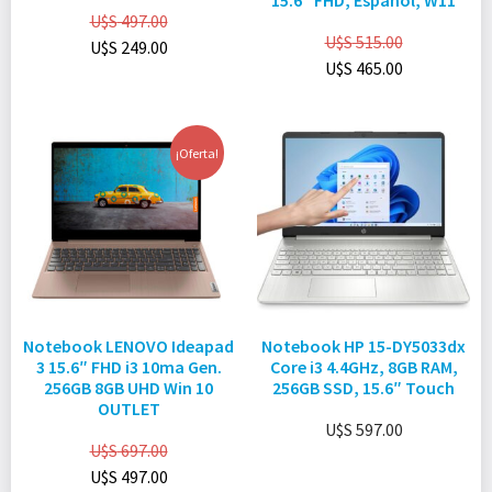
15.6″ FHD, Español, W11
U$S
497.00
U$S
515.00
U$S
249.00
U$S
465.00
¡Oferta!
Notebook LENOVO Ideapad
Notebook HP 15-DY5033dx
3 15.6″ FHD i3 10ma Gen.
Core i3 4.4GHz, 8GB RAM,
256GB 8GB UHD Win 10
256GB SSD, 15.6″ Touch
OUTLET
U$S
597.00
U$S
697.00
U$S
497.00