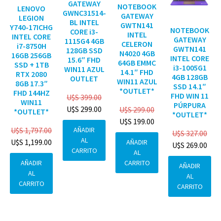
GATEWAY
NOTEBOOK
LENOVO
GWNC31514-
GATEWAY
LEGION
BL INTEL
GWTN141
Y740-17ICHG
NOTEBOOK
CORE i3-
INTEL
INTEL CORE
GATEWAY
1115G4 4GB
CELERON
i7-8750H
GWTN141
128GB SSD
N4020 4GB
16GB 256GB
INTEL CORE
15.6″ FHD
64GB EMMC
SSD + 1TB
i3-1005G1
WIN11 AZUL
14.1″ FHD
RTX 2080
4GB 128GB
OUTLET
WIN11 AZUL
8GB 17.3″
SSD 14.1″
*OUTLET*
FHD 144HZ
FHD WIN 11
U$S
399.00
WIN11
PÚRPURA
U$S
299.00
U$S
299.00
*OUTLET*
*OUTLET*
U$S
199.00
AÑADIR
U$S
1,797.00
U$S
327.00
AL
U$S
1,199.00
AÑADIR
U$S
269.00
CARRITO
AL
CARRITO
AÑADIR
AÑADIR
AL
AL
CARRITO
CARRITO