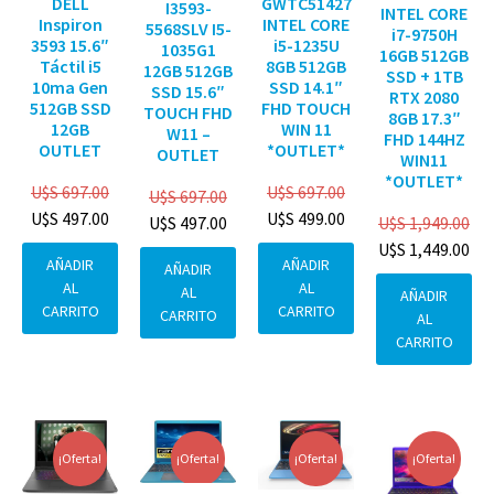
DELL
GWTC51427
I3593-
INTEL CORE
Inspiron
INTEL CORE
5568SLV I5-
i7-9750H
3593 15.6″
i5-1235U
1035G1
16GB 512GB
Táctil i5
8GB 512GB
12GB 512GB
SSD + 1TB
10ma Gen
SSD 14.1″
SSD 15.6″
RTX 2080
512GB SSD
FHD TOUCH
TOUCH FHD
8GB 17.3″
12GB
WIN 11
W11 –
FHD 144HZ
OUTLET
*OUTLET*
OUTLET
WIN11
*OUTLET*
U$S
697.00
U$S
697.00
U$S
697.00
U$S
497.00
U$S
499.00
U$S
1,949.00
U$S
497.00
U$S
1,449.00
AÑADIR
AÑADIR
AÑADIR
AL
AL
AL
AÑADIR
CARRITO
CARRITO
CARRITO
AL
CARRITO
¡Oferta!
¡Oferta!
¡Oferta!
¡Oferta!