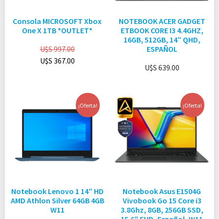
Consola MICROSOFT Xbox
NOTEBOOK ACER GADGET
One X 1TB *OUTLET*
ETBOOK CORE I3 4.4GHZ,
16GB, 512GB, 14″ QHD,
U$S
997.00
ESPAÑOL
U$S
367.00
U$S
639.00
¡Oferta!
¡Oferta!
Notebook Lenovo 1 14″ HD
Notebook Asus E1504G
AMD Athlon Silver 64GB 4GB
Vivobook Go 15 Core i3
W11
3.8Ghz, 8GB, 256GB SSD,