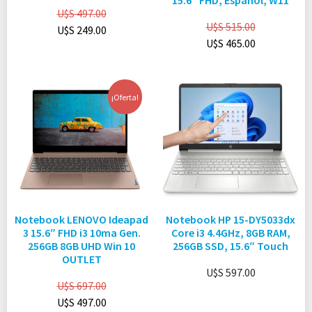
15.6″ FHD, Español, W11
U$S
497.00
U$S
515.00
U$S
249.00
U$S
465.00
¡Oferta!
Notebook LENOVO Ideapad
Notebook HP 15-DY5033dx
3 15.6″ FHD i3 10ma Gen.
Core i3 4.4GHz, 8GB RAM,
256GB 8GB UHD Win 10
256GB SSD, 15.6″ Touch
OUTLET
U$S
597.00
U$S
697.00
U$S
497.00