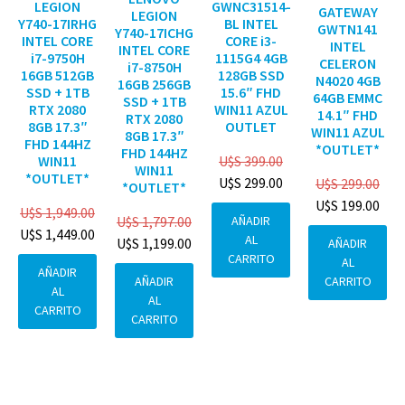
GWNC31514-
LEGION
GATEWAY
LEGION
BL INTEL
Y740-17IRHG
GWTN141
Y740-17ICHG
CORE i3-
INTEL CORE
INTEL
INTEL CORE
1115G4 4GB
i7-9750H
CELERON
i7-8750H
128GB SSD
16GB 512GB
N4020 4GB
16GB 256GB
15.6″ FHD
SSD + 1TB
64GB EMMC
SSD + 1TB
WIN11 AZUL
RTX 2080
14.1″ FHD
RTX 2080
OUTLET
8GB 17.3″
WIN11 AZUL
8GB 17.3″
FHD 144HZ
*OUTLET*
FHD 144HZ
U$S
399.00
WIN11
WIN11
*OUTLET*
U$S
299.00
U$S
299.00
*OUTLET*
U$S
199.00
U$S
1,949.00
AÑADIR
U$S
1,797.00
U$S
1,449.00
AL
U$S
1,199.00
AÑADIR
CARRITO
AL
AÑADIR
CARRITO
AÑADIR
AL
AL
CARRITO
CARRITO