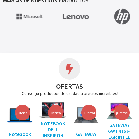
MARCAS DE NUESTROS PRODUCTOS
OFERTAS
¡Conseguí productos de calidad a precios increíbles!
¡Oferta!
¡Oferta!
¡Oferta!
¡Oferta!
NOTEBOOK
GATEWAY
DELL
GWTN156-
Notebook
GATEWAY
INSPIRON
1GR INTEL