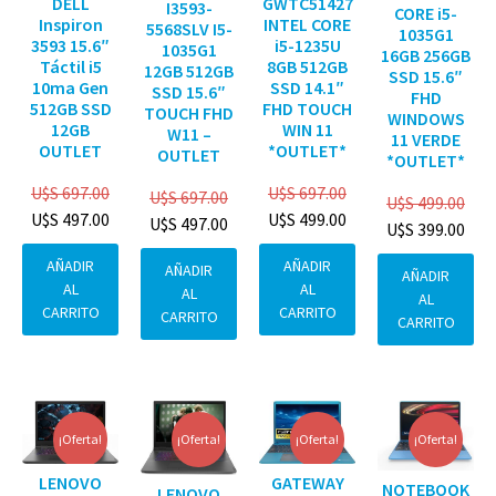
DELL
GWTC51427
I3593-
CORE i5-
Inspiron
INTEL CORE
5568SLV I5-
1035G1
3593 15.6″
i5-1235U
1035G1
16GB 256GB
Táctil i5
8GB 512GB
12GB 512GB
SSD 15.6″
10ma Gen
SSD 14.1″
SSD 15.6″
FHD
512GB SSD
FHD TOUCH
TOUCH FHD
WINDOWS
12GB
WIN 11
W11 –
11 VERDE
OUTLET
*OUTLET*
OUTLET
*OUTLET*
U$S
697.00
U$S
697.00
U$S
697.00
U$S
499.00
U$S
497.00
U$S
499.00
U$S
497.00
U$S
399.00
AÑADIR
AÑADIR
AÑADIR
AÑADIR
AL
AL
AL
AL
CARRITO
CARRITO
CARRITO
CARRITO
¡Oferta!
¡Oferta!
¡Oferta!
¡Oferta!
GATEWAY
LENOVO
NOTEBOOK
LENOVO