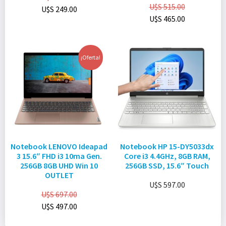
U$S
515.00
U$S
249.00
U$S
465.00
¡Oferta!
Notebook LENOVO Ideapad
Notebook HP 15-DY5033dx
3 15.6″ FHD i3 10ma Gen.
Core i3 4.4GHz, 8GB RAM,
256GB 8GB UHD Win 10
256GB SSD, 15.6″ Touch
OUTLET
U$S
597.00
U$S
697.00
U$S
497.00