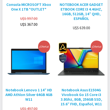
Consola MICROSOFT Xbox
NOTEBOOK ACER GADGET
One X 1TB *OUTLET*
ETBOOK CORE I3 4.4GHZ,
16GB, 512GB, 14″ QHD,
U$S
997.00
ESPAÑOL
U$S
367.00
U$S
639.00
¡Oferta!
¡Oferta!
Notebook Lenovo 1 14″ HD
Notebook Asus E1504G
AMD Athlon Silver 64GB 4GB
Vivobook Go 15 Core i3
W11
3.8Ghz, 8GB, 256GB SSD,
15.6″ FHD, Español, W11
U$S
497.00