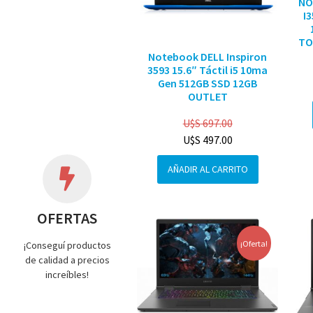
NO
I
TO
Notebook DELL Inspiron
3593 15.6″ Táctil i5 10ma
Gen 512GB SSD 12GB
OUTLET
U$S
697.00
U$S
497.00
AÑADIR AL CARRITO
OFERTAS
¡Oferta!
¡Conseguí productos
de calidad a precios
increíbles!