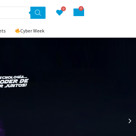
0
0
ets
Cyber Week