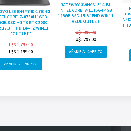
GATEWAY GWNC31514-BL
INTEL CORE i3-1115G4 4GB
OVO LEGION Y740-17ICHG
GW
128GB SSD 15.6″ FHD WIN11
TEL CORE i7-8750H 16GB
N40
AZUL OUTLET
6GB SSD + 1TB RTX 2080
FHD
 17.3″ FHD 144HZ WIN11
U$S
399.00
*OUTLET*
U$S
299.00
U$S
1,797.00
U$S
1,199.00
AÑADIR AL CARRITO
AÑADIR AL CARRITO