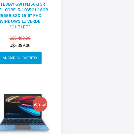
ATEWAY GWTN156-1GR
EL CORE i5-1035G1 16GB
256GB SSD 15.6″ FHD
WINDOWS 11 VERDE
*OUTLET*
U$S
499.00
U$S
399.00
AÑADIR AL CARRITO
¡Oferta!