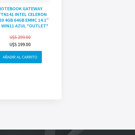
NOTEBOOK GATEWAY
TN141 INTEL CELERON
20 4GB 64GB EMMC 14.1″
 WIN11 AZUL *OUTLET*
U$S
299.00
U$S
199.00
AÑADIR AL CARRITO