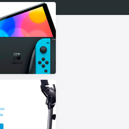
tus
te