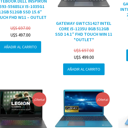
TEBOOK DELL INSPIRON
G
3593-5568SLV I5-1035G1
INT
12GB 512GB SSD 15.6″
UCH FHD W11 – OUTLET
GATEWAY GWTC51427 INTEL
U$S
697.00
CORE i5-1235U 8GB 512GB
SSD 14.1″ FHD TOUCH WIN 11
U$S
497.00
*OUTLET*
AÑADIR AL CARRITO
U$S
697.00
U$S
499.00
AÑADIR AL CARRITO
¡Oferta!
¡Oferta!