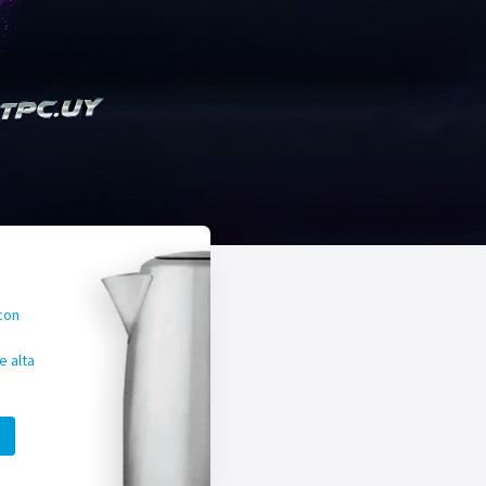
con
 alta