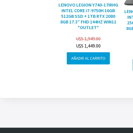
LENOVO LEGION Y740-17IRHG
INTEL CORE i7-9750H 16GB
LEN
512GB SSD + 1TB RTX 2080
IN
8GB 17.3″ FHD 144HZ WIN11
25
*OUTLET*
8GB
U$S
1,949.00
U$S
1,449.00
AÑADIR AL CARRITO